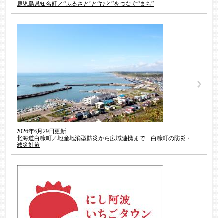
鹿児島県知名町／“ふるさと”と“ひと”をつなぐ“まち”
2026年6月29日更新
北海道白糠町／地産地消型防災から広域連携まで 白糠町の防災・
減災対策