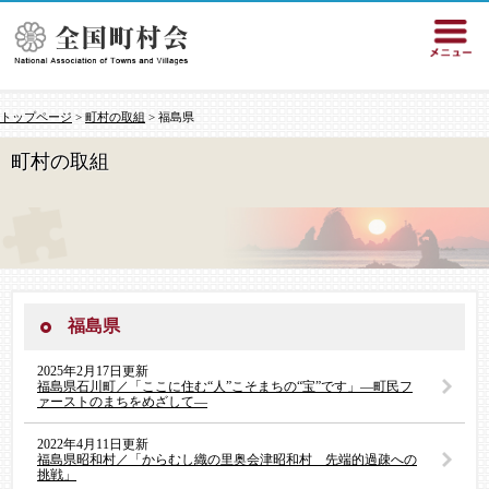
トップページ
>
町村の取組
> 福島県
町村の取組
福島県
2025年2月17日更新
福島県石川町／「ここに住む“人”こそまちの“宝”です」―町民フ
ァーストのまちをめざして―
2022年4月11日更新
福島県昭和村／「からむし織の里奥会津昭和村 先端的過疎への
挑戦」