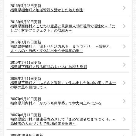
2016年5月23日更新
福島県棚倉町／地域資源を活かした地方創生
2013年9月30日更新
福島県西郷村／こだわり産品と異業種人“財”活用で活性化～「に
しごう村夢プロジェクト」の取組み～
2012年3月19日更新
福島県磐梯町／「温もりと活力ある まちづくり」 ～情報と
人・もの・自然・文化に出会う会津嶺の里～
2010年1月11日更新
福島県下郷町／残る町並みをバネに地域力発掘
2008年2月11日更新
福島県三島町／「ふるさと運動」で生み出した地域の宝～日本一
の桐の里を目指して～
2007年9月10日更新
福島県川内村／「かわうち興学塾」で学力向上をはかる
2007年6月11日更新
福島県鮫川村／健康長寿めざして『まめで達者なまちづくり』～
高齢者の大豆づくりで地場産業を振興～
2006年10月16日更新