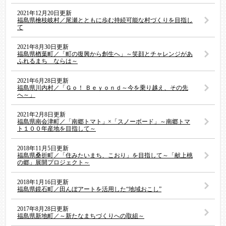
2021年12月20日更新
福島県檜枝岐村／尾瀬とともに歩む持続可能な村づくりを目指し
て
2021年8月30日更新
福島県楢葉町／「町の復興から創生へ」～笑顔とチャレンジがあ
ふれるまち ならは～
2021年6月28日更新
福島県川内村／「Ｇｏ！ Ｂｅｙｏｎｄ～今を乗り越え、その先
へ～」
2021年2月8日更新
福島県南会津町／「南郷トマト」×「スノーボード」～南郷トマ
ト１００年産地を目指して～
2018年11月5日更新
福島県桑折町／「住みたいまち、こおり」を目指して～「献上桃
の郷」展開プロジェクト～
2018年1月16日更新
福島県鏡石町／田んぼアートを活用した“地域おこし”
2017年8月28日更新
福島県新地町／～新たなまちづくりへの取組～