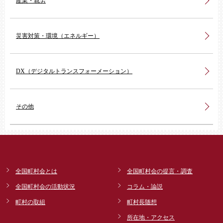
産業・就労
災害対策・環境（エネルギー）
DX（デジタルトランスフォーメーション）
その他
全国町村会とは
全国町村会の提言・調査
全国町村会の活動状況
コラム・論説
町村の取組
町村長随想
所在地・アクセス