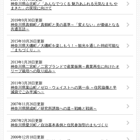
神奈川県山北町／「みんなでつくる 魅力あふれる元気なまち や
まきた」の実現に向けて
2019年9月30日更新
神奈川県真鶴町／真鶴町と美の基準～「変えない」が価値となる
共通言語～
2015年10月26日更新
神奈川県大磯町／大磯町を楽しもう！～観光を通した持続可能な
「まちづくり」～
2013年1月28日更新
神奈川県二宮町／二宮ブランドで産業振興～農業再生に向けたオ
リーブ栽培への取り組み～
2011年3月28日更新
神奈川県葉山町／ゼロ・ウェイストへの第一歩 ～住民協働と半
減袋でごみ半減へ～
2007年11月26日更新
神奈川県開成町／研究所誘致への道～戦略と戦術～
2007年2月26日更新
神奈川県愛川町／自治基本条例と住民参加型のまちづくり
2006年12月18日更新