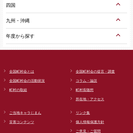
四国
九州・沖縄
年度から探す
全国町村会とは
全国町村会の提言・調査
全国町村会の活動状況
コラム・論説
町村の取組
町村長随想
所在地・アクセス
ご当地キャラじまん
リンク集
災害コンテンツ
個人情報保護方針
ご意見・ご質問