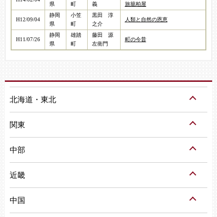
県
町
義
旅籠柏屋
静岡
小笠
黒田 淳
H12/09/04
人類と自然の恩恵
県
町
之介
静岡
雄踏
藤田 源
H11/07/26
町の今昔
県
町
左衛門
北海道・東北
関東
中部
近畿
中国