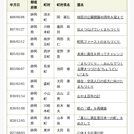
都道
年月日
町村
町村長名
題名
府県
静岡
清水
R08/06/08
関 義弘​
柿田川公園開園40周年を迎えて​
県
町
静岡
川根
薗田 靖
R07/01/27
伝えつなげていくまちづくり​
県
本町
邦​
静岡
南伊
岡部 克
R06/02/12
町民ファーストのまちづくり ​
県
豆町
仁​
静岡
西伊
星野 淨
R05/02/06
未来に責任を持ってチャレンジ​
県
豆町
晋​
「まちづくり」：みんなでつく
静岡
長泉
R03/06/07
池田 修​
る輝きつづける“ちょうどい
県
町
い”まち​
静岡
太田 康
移住・交流人口の拡大に向けた
R02/02/03
森町
県
雄​
まちづくり​
静岡
小山
込山 正
H30/01/14
おやま百年の計
県
町
秀
静岡
川根
鈴木 敏
H30/01/08
町の『礎』を再構築
県
本町
夫
静岡
清水
山本 博
『暮らし満足度日本一の町』を
H28/12/05
県
町
保
めざして
静岡
東伊
太田 長
H27/08/03
心休まる出湯の街