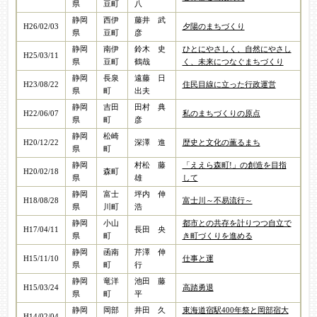
県
豆町
八
静岡
西伊
藤井 武
H26/02/03
夕陽のまちづくり
県
豆町
彦
静岡
南伊
鈴木 史
ひとにやさしく、自然にやさし
H25/03/11
県
豆町
鶴哉
く、未来につなぐまちづくり
静岡
長泉
遠藤 日
H23/08/22
住民目線に立った行政運営
県
町
出夫
静岡
吉田
田村 典
H22/06/07
私のまちづくりの原点
県
町
彦
静岡
松崎
H20/12/22
深澤 進
歴史と文化の薫るまち
県
町
静岡
村松 藤
「ええら森町!」の創造を目指
H20/02/18
森町
県
雄
して
静岡
富士
坪内 伸
H18/08/28
富士川～不易流行～
県
川町
浩
静岡
小山
都市との共存を計りつつ自立で
H17/04/11
長田 央
県
町
き町づくりを進める
静岡
函南
芹澤 伸
H15/11/10
仕事と運
県
町
行
静岡
竜洋
池田 藤
H15/03/24
高踏勇退
県
町
平
静岡
岡部
井田 久
東海道宿駅400年祭と岡部宿大
H14/02/04