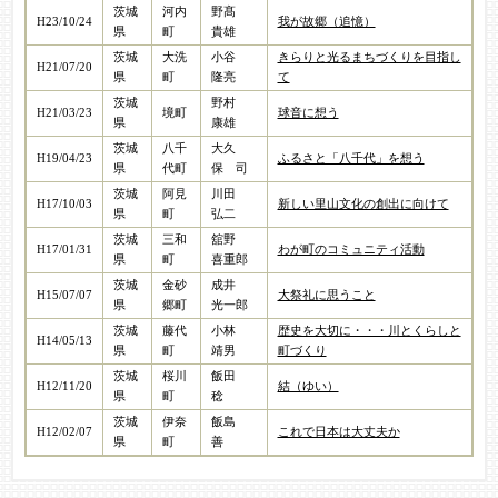
茨城
河内
野髙
H23/10/24
我が故郷（追憶）
県
町
貴雄
茨城
大洗
小谷
きらりと光るまちづくりを目指し
H21/07/20
県
町
隆亮
て
茨城
野村
H21/03/23
境町
球音に想う
県
康雄
茨城
八千
大久
H19/04/23
ふるさと「八千代」を想う
県
代町
保 司
茨城
阿見
川田
H17/10/03
新しい里山文化の創出に向けて
県
町
弘二
茨城
三和
舘野
H17/01/31
わが町のコミュニティ活動
県
町
喜重郎
茨城
金砂
成井
H15/07/07
大祭礼に思うこと
県
郷町
光一郎
茨城
藤代
小林
歴史を大切に・・・川とくらしと
H14/05/13
県
町
靖男
町づくり
茨城
桜川
飯田
H12/11/20
結（ゆい）
県
町
稔
茨城
伊奈
飯島
H12/02/07
これで日本は大丈夫か
県
町
善