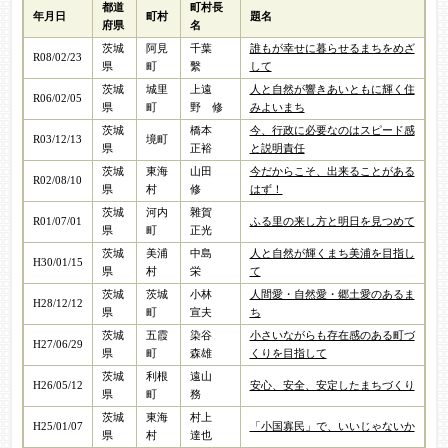
都道
町村長
年月日
町村
題名
府県
名
茨城
阿見
千葉
誰もが幸せに暮らせるまちをめざ
R08/02/23
県
町​
繫
して
茨城
城里
上遠
人と自然が響きあいともに輝く住
R06/02/05
県
町​
野 修
みよいまち​
茨城
橋本
今、行政に必要なのはスピード感
R03/12/13
境町​
県
正裕
と説明責任​
茨城
東海
山田
今だからこそ、出来ることがある
R02/08/10
県
村​
修
はず！​
茨城
河内
雜賀
R01/07/01
ふる里の来し方と明日を見つめて
県
町
正光
茨城
美浦
中島
人と自然が輝くまち美浦を目指し
H30/01/15
県
村
栄
て
茨城
茨城
小林
人間愛・自然愛・郷土愛のあるま
H28/12/12
県
町
宣夫
ち
茨城
五霞
染谷
小さいながらも存在感のある町づ
H27/06/29
県
町
森雄
くりを目指して
茨城
利根
遠山
H26/05/12
安心、安全、安定したまちづくり
県
町
務
茨城
東海
村上
H25/01/07
「小国寡民」で、いいじゃないか
県
村
達也