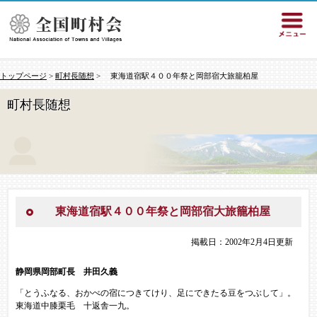
トップページ
>
町村長随想
> 東海道宿駅４００年祭と岡部宿大旅籠柏屋
町村長随想
東海道宿駅４００年祭と岡部宿大旅籠柏屋
掲載日：2002年2月4日更新
静岡県岡部町長 井田久義
「とうふなる、おかべの宿につきてけり、足にできたる豆をつぶして」。
東海道中膝栗毛 十返舎一九。