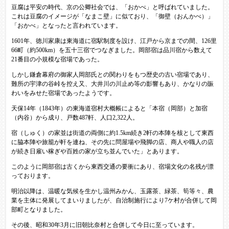
豆腐は平安の時代、京の公卿社会では、「おかべ」と呼ばれていました。
これは豆腐のイメージが「なまこ壁」に似ており、「御壁（おんかべ）」
「おかべ」となったと言われています。
1601年、徳川家康は東海道に宿駅制度を設け、江戸から京までの間、126里
66町（約500km）を五十三宿でつなぎました。岡部宿は品川宿から数えて
21番目の小規模な宿場であった。
しかし鎌倉幕府の御家人岡部氏との関わりをもつ歴史の古い宿場であり、
難所の宇津の谷峠を控え又、大井川の川止め等の影響もあり、かなりの賑
わいをみせた宿場であったようです。
天保14年（1843年）の東海道宿村大概帳によると「本宿（岡部）と加宿
（内谷）から成り、戸数487軒、人口2,322人。
宿（しゅく）の家並は街道の両側に約1.5km続き2軒の本陣を核として東西
に脇本陣や旅籠が軒を連ね、その先に問屋場や飛脚の店、商人や職人の店
が続き日雇い稼ぎや百姓の家が立ち並んでいた」とあります。
このように岡部宿は古くから東西交通の要衝にあり、宿場文化の名残が漂
っております。
明治以降は、温暖な気候を生かし温州みかん、玉露茶、緑茶、筍等々、農
業を主体に発展してまいりましたが、自治制施行により7ケ村が合併して岡
部町となりました。
その後、昭和30年3月に旧朝比奈村と合併して今日に至っています。