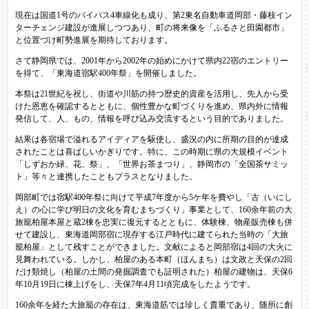
現在は国道1号のバイパス4車線化も成り、第2東名自動車道岡部・藤枝イン
ターチェンジ建設が進展しつつあり、町の将来像を「ふるさと田園都市」
と位置づけ町勢進展を期待しております。
さて静岡県では、2001年から2002年の始めにかけて県内22宿のエントリー
を得て、「東海道宿駅400年祭」を開催しました。
本祭は21世紀を祝し、街道や川筋の持つ歴史的資産を活用し、先人から受
けた恩恵を確認するとともに、個性豊かな町づくりを進め、県内外に情報
発信して、人、もの、情報を呼び込み交流するという目的でありました。
結果は各宿場で溢れるアイディアを駆使し、盛況の内に所期の目的が達成
されたことは喜ばしいかぎりです。特に、この時期に県の大規模イベント
「しずおか緑、花、祭」、「世界お茶まつり」、静岡市の「全国茶サミッ
ト」等々と連携したこともプラスとなりました。
岡部町では宿駅400年祭に向けて平成7年度から5ケ年を費やし「古（いにし
え）の心に学び明日の文化を育むまちづくり」事業として、160余年前の大
旅籠柏屋本屋と蔵2棟を忠実に復元するとともに、体験棟、物産販売棟も併
せて建設し、東海道岡部宿に現存する江戸時代に建てられた当時の「大旅
籠柏屋」として残すことができました。文献によると岡部宿は4回の大火に
見舞われている。しかし、柏屋のある本町（ほんまち）は文政と天保の2回
だけ類焼し（柏屋の土間の発掘調査でも証明された）柏屋の建物は、天保6
年10月19日に棟上げをし、天保7年4月11頃完成をしたようです。
160余年を経た大旅籠の存在は、東海道筋では珍しく貴重であり、随所に創