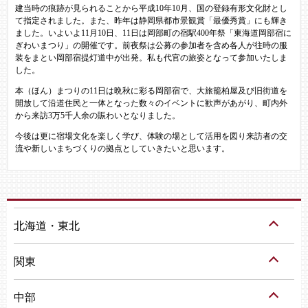
建当時の痕跡が見られることから平成10年10月、国の登録有形文化財とし
て指定されました。また、昨年は静岡県都市景観賞「最優秀賞」にも輝き
ました。いよいよ11月10日、11日は岡部町の宿駅400年祭「東海道岡部宿に
ぎわいまつり」の開催です。前夜祭は公募の参加者を含め各人が往時の服
装をまとい岡部宿提灯道中が出発。私も代官の旅姿となって参加いたしま
した。
本（ほん）まつりの11日は晩秋に彩る岡部宿で、大旅籠柏屋及び旧街道を
開放して沿道住民と一体となった数々のイベントに歓声があがり、町内外
から来訪3万5千人余の賑わいとなりました。
今後は更に宿場文化を楽しく学び、体験の場として活用を図り来訪者の交
流や新しいまちづくりの拠点としていきたいと思います。
北海道・東北
関東
中部