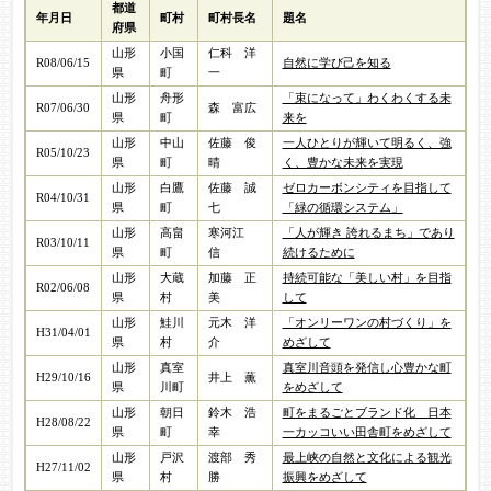
都道
年月日
町村
町村長名
題名
府県
山形
小国
仁科 洋
R08/06/15
自然に学び己を知る
県
町
一
山形
舟形
「束になって」わくわくする未
R07/06/30
森 富広
県
町
来を
山形
中山
佐藤 俊
一人ひとりが輝いて明るく、強
R05/10/23
県
町
晴
く、豊かな未来を実現
山形
白鷹
佐藤 誠
ゼロカーボンシティを目指して
R04/10/31
県
町
七
「緑の循環システム」
山形
高畠
寒河江
「人が輝き 誇れるまち」であり
R03/10/11
県
町
信
続けるために
山形
大蔵
加藤 正
持続可能な「美しい村」を目指
R02/06/08
県
村
美
して
山形
鮭川
元木 洋
「オンリーワンの村づくり」を
H31/04/01
県
村
介
めざして
山形
真室
真室川音頭を発信し心豊かな町
H29/10/16
井上 薫
県
川町
をめざして
山形
朝日
鈴木 浩
町をまるごとブランド化 日本
H28/08/22
県
町
幸
一カッコいい田舎町をめざして
山形
戸沢
渡部 秀
最上峡の自然と文化による観光
H27/11/02
県
村
勝
振興をめざして