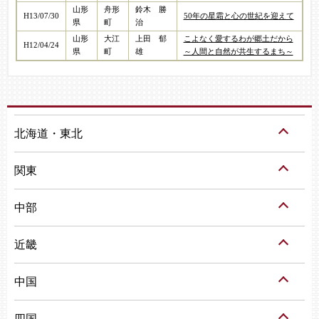
山形
舟形
鈴木 勝
H13/07/30
50年の星霜と心の世紀を迎えて
県
町
治
山形
大江
上田 郁
こよなく愛するわが郷土だから
H12/04/24
県
町
雄
～人間と自然が共生するまち～
北海道・東北
関東
中部
近畿
中国
四国