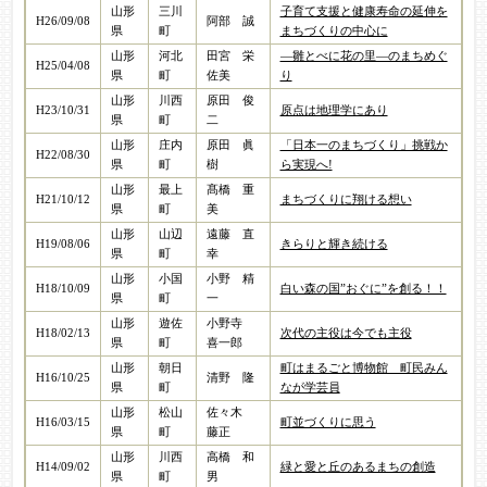
山形
三川
子育て支援と健康寿命の延伸を
H26/09/08
阿部 誠
県
町
まちづくりの中心に
山形
河北
田宮 栄
―雛とべに花の里―のまちめぐ
H25/04/08
県
町
佐美
り
山形
川西
原田 俊
H23/10/31
原点は地理学にあり
県
町
二
山形
庄内
原田 眞
「日本一のまちづくり」挑戦か
H22/08/30
県
町
樹
ら実現へ!
山形
最上
髙橋 重
H21/10/12
まちづくりに翔ける想い
県
町
美
山形
山辺
遠藤 直
H19/08/06
きらりと輝き続ける
県
町
幸
山形
小国
小野 精
H18/10/09
白い森の国”おぐに”を創る！！
県
町
一
山形
遊佐
小野寺
H18/02/13
次代の主役は今でも主役
県
町
喜一郎
山形
朝日
町はまるごと博物館 町民みん
H16/10/25
清野 隆
県
町
なが学芸員
山形
松山
佐々木
H16/03/15
町並づくりに思う
県
町
藤正
山形
川西
高橋 和
H14/09/02
緑と愛と丘のあるまちの創造
県
町
男