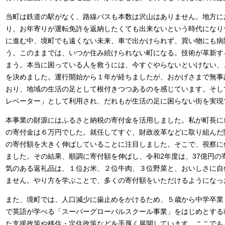
当町は鉄道の駅がなく、路線バスも本数は沢山はありません。地方に
り、お年寄りが運転免許を返納したくても出来ないという時代になり
に進む中、境町でも遠くない未来、車で出かけられず、買い物にも病
う。このままでは、いつか住み続けられない町になる。技術が革新す
まう。本当に困っている人を救うには、今すぐやらないといけない、
を決めました。運行開始から１年が経ちましたが、おかげさまで無事
おり、地域の生活の足として根付きつつあるのを感じています。そし
レベーター」として利用され、だれもが生活の足に困らない街を実現
本事業の財源にはふるさと納税の寄付金を活用しました。私が町長に
の寄付金は６万円でした。就任してすぐ、財政改革などに取り組んだ
の寄付額を大きく伸ばしていることに注目しました。そこで、視察に
ました。その結果、順調に寄付額を伸ばし、令和2年度は、37億円の
気のある返礼品は、１位お米、２位牛肉、３位野菜と、おいしさに自
ません。やり方を学ぶことで、多くの寄付額をいただけるようになっ
また、境町では、人口減少に歯止めをかけるため、５歳から中学卒業
で英語が学べる「スーパーグローバルスクール事業」をはじめとする
た支援政策や移住・定住政策などを手厚く展開しています。ここでも