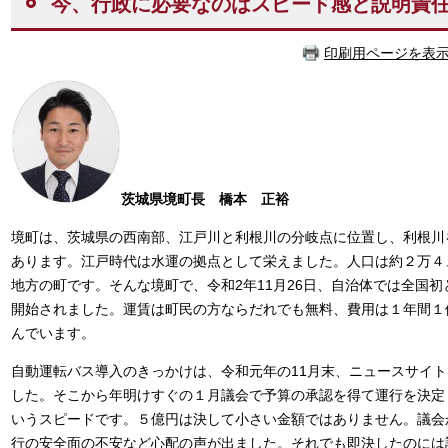
今、行政に必要なのはスピード感と説明責
印刷用ページを表
茨城県境町長 橋本 正裕
境町は、茨城県の西南部、江戸川と利根川の分岐点に位置し、利根川
あります。江戸時代は水運の拠点として栄えました。人口は約２万４
地方の町です。そんな境町で、令和2年11月26日、自治体では全国
開始されました。運賃は町民の方ならだれでも無料、費用は１年間１
んでいます。
自動運転バス導入のきっかけは、令和元年の11月末、ニュースサイ
した。そこから年明けすぐの１月議会で予算の承認を得て運行を決定
いうスピードです。５億円は決して小さい金額ではありません。議会
行の安全面の不安など心配の声が出ました。それでも即決したのには