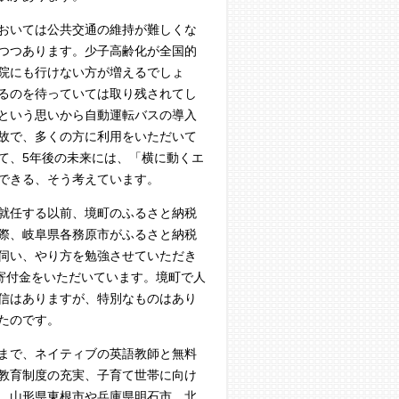
おいては公共交通の維持が難しくな
つつあります。少子高齢化が全国的
院にも行けない方が増えるでしょ
るのを待っていては取り残されてし
という思いから自動運転バスの導入
故で、多くの方に利用をいただいて
て、5年後の未来には、「横に動くエ
できる、そう考えています。
就任する以前、境町のふるさと納税
際、岐阜県各務原市がふるさと納税
伺い、やり方を勉強させていただき
寄付金をいただいています。境町で人
信はありますが、特別なものはあり
たのです。
まで、ネイティブの英語教師と無料
教育制度の充実、子育て世帯に向け
、山形県東根市や兵庫県明石市、北