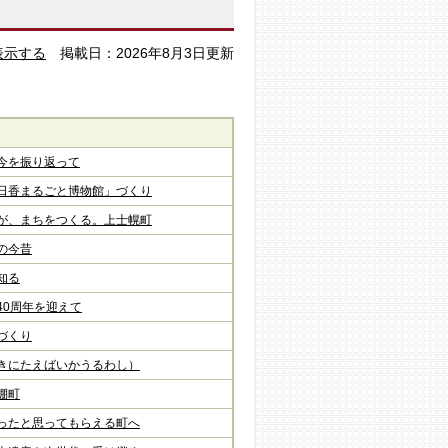
表示する
掲載日：2026年8月3日更新
今を振り返って
日香まるごと博物館」づくり
が、まちをつくる。上士幌町
の今昔
知る
0周年を迎えて​
づくり
きにたえばいかうるわし）
棚町
ったと思ってもらえる町へ