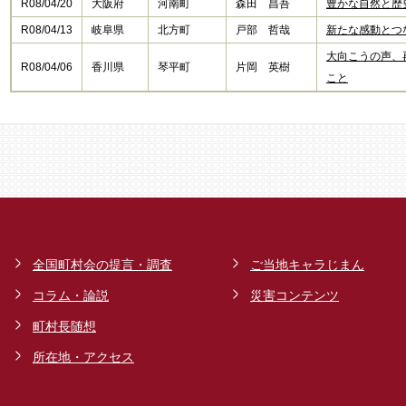
R08/04/20
大阪府
河南町
森田 昌吾
豊かな自然と歴
R08/04/13
岐阜県
北方町​
戸部 哲哉
新たな感動とつ
大向こうの声、
R08/04/06
香川県
琴平町​
片岡 英樹
こと
全国町村会の提言・調査
ご当地キャラじまん
コラム・論説
災害コンテンツ
町村長随想
所在地・アクセス