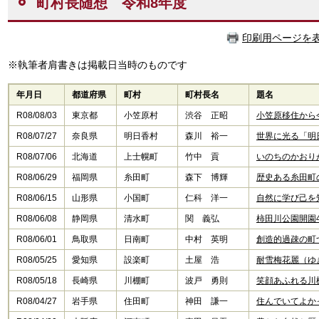
町村長随想 令和8年度
印刷用ページを
※執筆者肩書きは掲載日当時のものです
年月日
都道府県
町村
町村長名
題名
R08/08/03
東京都
小笠原村
渋谷 正昭
小笠原移住から
R08/07/27
奈良県
明日香村
森川 裕一
世界に光る「明
R08/07/06
北海道
上士幌町
竹中 貢
いのちのかおり
R08/06/29
福岡県
糸田町
森下 博輝
歴史ある糸田町
R08/06/15
山形県
小国町
仁科 洋一
自然に学び己を
R08/06/08
静岡県
清水町
関 義弘​
柿田川公園開園4
R08/06/01
鳥取県
日南町
中村 英明
創造的過疎の町
R08/05/25
愛知県
設楽町
土屋 浩
耐雪梅花麗（ゆ
R08/05/18
長崎県
川棚町
波戸 勇則
笑顔あふれる川
R08/04/27
岩手県
住田町
神田 謙一
住んでいてよか