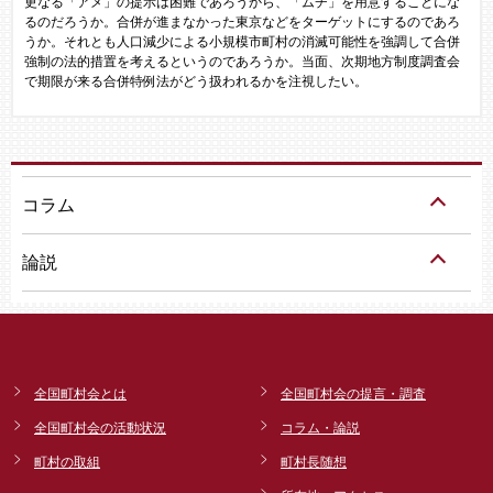
更なる「アメ」の提示は困難であろうから、「ムチ」を用意することにな
るのだろうか。合併が進まなかった東京などをターゲットにするのであろ
うか。それとも人口減少による小規模市町村の消滅可能性を強調して合併
強制の法的措置を考えるというのであろうか。当面、次期地方制度調査会
で期限が来る合併特例法がどう扱われるかを注視したい。
コラム
論説
全国町村会とは
全国町村会の提言・調査
全国町村会の活動状況
コラム・論説
町村の取組
町村長随想