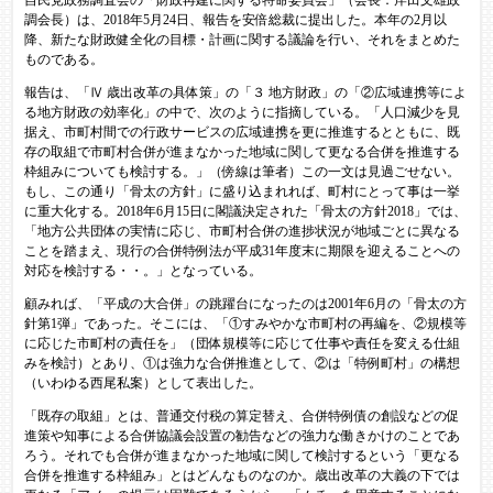
調会長）は、2018年5月24日、報告を安倍総裁に提出した。本年の2月以
降、新たな財政健全化の目標・計画に関する議論を行い、それをまとめた
ものである。
報告は、「Ⅳ 歳出改革の具体策」の「３ 地方財政」の「②広域連携等によ
る地方財政の効率化」の中で、次のように指摘している。「人口減少を見
据え、市町村間での行政サービスの広域連携を更に推進するとともに、既
存の取組で市町村合併が進まなかった地域に関して更なる合併を推進する
枠組みについても検討する。」（傍線は筆者）この一文は見過ごせない。
もし、この通り「骨太の方針」に盛り込まれれば、町村にとって事は一挙
に重大化する。2018年6月15日に閣議決定された「骨太の方針2018」では、
「地方公共団体の実情に応じ、市町村合併の進捗状況が地域ごとに異なる
ことを踏まえ、現行の合併特例法が平成31年度末に期限を迎えることへの
対応を検討する・・。」となっている。
顧みれば、「平成の大合併」の跳躍台になったのは2001年6月の「骨太の方
針第1弾」であった。そこには、「①すみやかな市町村の再編を、②規模等
に応じた市町村の責任を」（団体規模等に応じて仕事や責任を変える仕組
みを検討）とあり、①は強力な合併推進として、②は「特例町村」の構想
（いわゆる西尾私案）として表出した。
「既存の取組」とは、普通交付税の算定替え、合併特例債の創設などの促
進策や知事による合併協議会設置の勧告などの強力な働きかけのことであ
ろう。それでも合併が進まなかった地域に関して検討するという「更なる
合併を推進する枠組み」とはどんなものなのか。歳出改革の大義の下では