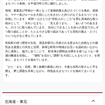
まちづくり条例」を平成19年12月に施行しました。
地域、家庭及び学校が一体となって道徳的風土及び人づくりを進め、道徳
心、マナー及びルールを大切にした生きがいと誇りのもてるまちづくりを
目指しています。 町民一人ひとりが“笠松人のこころ”を育む具体的な取り
組みとして、「きれいなまち」、「支え合うまち」、「あいさつのあるま
ち」の３つに取り組んでいます。 自分にできることを自らの意志で少しず
つ取り組むことが、たとえ小さな取り組みであっても笠松の風土・人づく
りにつながると考えています。
笠松町の持つ歴史や文化、清流木曽川に代表される恵まれた自然などの個
性ある資源との共生と活用、多様な町民や地域がお互いを認め合いながら
共に成長し、協力し合うことで、 町全体が調和ある輝きを放つような一体
感の醸成を目指し、「“個性”を活かし“調和”を大切にしたまちづくり」を理
念に、まちづくりを進めています。
「ひと・まち・自然」輝く故郷の創造に向け、今後も住民の皆さんと手を
携え、夢と課題を共有しながら、特色あるまちづくりを進めてまいりま
す。
北海道・東北