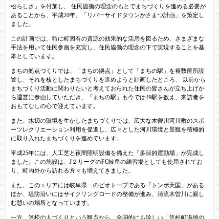
松らしさ」を付加し、 住民協働の理念のもとでまちづくりを進める必要が
あることから、平成20年、「リバーサイドタウンかさまつ計画」を策定し
ました。
この計画では、特に町固有の資源の効果的な活用を図るため、さまざまな
手法を用いて住民参画を充実し、住民協働の理念の下で実現することを基
本としています。
まちの拠点づくりでは、「まちの拠点」として「まちの駅」を複数箇所設
置し、それを核としたまちづくりを進めようと計画したところ、 以前から
まちづくり活動に関わりたいと考えておられた住民の皆さんが立ち上げか
ら運営に参画していただき、「まちの駅」も今では49駅を数え、来訪者を
おもてなしの心で迎えています。
また、水辺の環境を生かしたまちづくりでは、広大な木曽川河川敷のスポ
ーツレクリエーション利用を促進し、広々とした河川環境と景観を積極的
に取り入れたまちづくりを進めています。
平成25年には、人工芝と夜間照明設備を備えた「多目的運動場」が完成し
ました。この施設は、J２リーグのFC岐阜の練習場としても使用されてお
り、町内外から訪れる方々も増えてきました。
また、このエリアには岐阜県一のビオトープである「トンボ天国」がある
ほか、堤防沿いにはサイクリングロードの整備が進み、清流木曽川に親し
む憩いの場所となっています。
一方、笠松の人づくりという観点から、全国的にも珍しい「笠松町道徳の