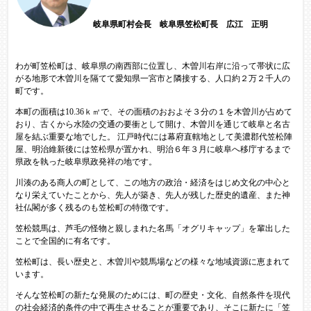
岐阜県町村会長 岐阜県笠松町長 広江 正明
わが町笠松町は、岐阜県の南西部に位置し、木曽川右岸に沿って帯状に広
がる地形で木曽川を隔てて愛知県一宮市と隣接する、人口約２万２千人の
町です。
本町の面積は10.36ｋ㎡で、その面積のおおよそ３分の１を木曽川が占めて
おり、古くから水陸の交通の要衝として開け、木曽川を通じて岐阜と名古
屋を結ぶ重要な地でした。 江戸時代には幕府直轄地として美濃郡代笠松陣
屋、明治維新後には笠松県が置かれ、明治６年３月に岐阜へ移庁するまで
県政を執った岐阜県政発祥の地です。
川湊のある商人の町として、この地方の政治・経済をはじめ文化の中心と
なり栄えていたことから、先人が築き、先人が残した歴史的遺産、また神
社仏閣が多く残るのも笠松町の特徴です。
笠松競馬は、芦毛の怪物と親しまれた名馬「オグリキャップ」を輩出した
ことで全国的に有名です。
笠松町は、長い歴史と、木曽川や競馬場などの様々な地域資源に恵まれて
います。
そんな笠松町の新たな発展のためには、町の歴史・文化、自然条件を現代
の社会経済的条件の中で再生させることが重要であり、そこに新たに「笠