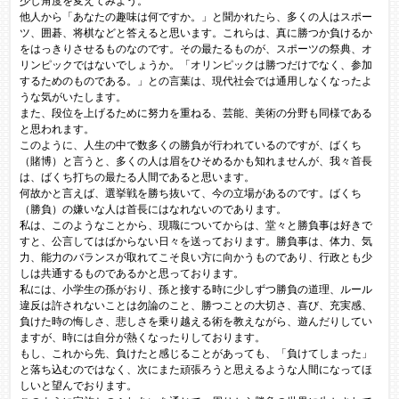
少し角度を変えてみよう。
他人から「あなたの趣味は何ですか。」と聞かれたら、多くの人はスポー
ツ、囲碁、将棋などと答えると思います。これらは、真に勝つか負けるか
をはっきりさせるものなのです。その最たるものが、スポーツの祭典、オ
リンピックではないでしょうか。「オリンピックは勝つだけでなく、参加
するためのものである。」との言葉は、現代社会では通用しなくなったよ
うな気がいたします。
また、段位を上げるために努力を重ねる、芸能、美術の分野も同様である
と思われます。
このように、人生の中で数多くの勝負が行われているのですが、ばくち
（賭博）と言うと、多くの人は眉をひそめるかも知れませんが、我々首長
は、ばくち打ちの最たる人間であると思います。
何故かと言えば、選挙戦を勝ち抜いて、今の立場があるのです。ばくち
（勝負）の嫌いな人は首長にはなれないのであります。
私は、このようなことから、現職についてからは、堂々と勝負事は好きで
すと、公言してはばからない日々を送っております。勝負事は、体力、気
力、能力のバランスが取れてこそ良い方に向かうものであり、行政とも少
しは共通するものであるかと思っております。
私には、小学生の孫がおり、孫と接する時に少しずつ勝負の道理、ルール
違反は許されないことは勿論のこと、勝つことの大切さ、喜び、充実感、
負けた時の悔しさ、悲しさを乗り越える術を教えながら、遊んだりしてい
ますが、時には自分が熱くなったりしております。
もし、これから先、負けたと感じることがあっても、「負けてしまった」
と落ち込むのではなく、次にまた頑張ろうと思えるような人間になってほ
しいと望んでおります。