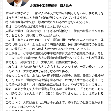
北海道中富良野町長 四方昌夫
最近の風潮なのか、一部の人の考え方なのか判然としないが、勝ち負けを
はっきりさせることを嫌う傾向が強くなってきているようだ。
特に義務教育の中では、顕著に現れているのではないだろうか。
私は、この傾向には賛意を表すことはできない。
人間の生涯は、自分の好む、好まざるの関係なく、勝負の世界に生かされ
ていることを、思い出していただきたい。
この世に産声をあげた時に、まず、最初に周りの赤ちゃんとの大きさ、体
重の比較に始まり、よちよち歩く時期の比較、保育園や幼稚園でのお遊戯
会での優劣など、これらは本人が分からない中でのことである。
少し成長し、小学校の運動会や中学校の体育大会での徒競走の速さ、そし
て、人生の中では比較的大きな勝負の時期が近づいてくる。それが受験戦
争である。高校に始まり、大学入試、就職試験である。
これらは、本人の能力が大きく左右することとなるが、一定の枠の中に入
るためには、大変な努力が必要となるのである。
社会人になっても、あらゆる分野で同期との競争、先輩、後輩との軋轢が
あったり等々、過酷な社会生活を送るのが一般的な人生であると思う。そ
して第一線を退き、悠々自適の生活が始まると、やがて年とともに知力、
能力、体力が衰えて人生の最期を迎える時、家族から、「うちのじいちゃ
ん、隣のじいちゃんより早く（遅く）逝ってしまった。」と、比較される
のである。
このように、人間は生まれた時から死ぬまで、勝ち負けの世界に生かされ
ているのではないだろうか。