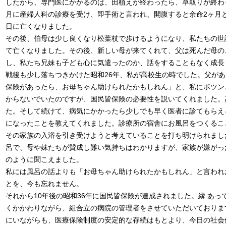
したから、専門医にかかるのは、田植えが終わったら、草取りが終わ
月に産婦人科の診療を受け、即手術と言われ、開腹すると余命2ヶ月と
日に亡くなりました。
その後、伯母は少し良くなり松葉杖で歩けるようになり、私たちの世
て亡くなりました。その後、新しい母が来てくれて、父は死んだ母の
し、私たち兄妹も子ども心に気遣ったのか、話をすることもなく成長
戦後も少し落ちつきかけた昭和26年、私が高校生の時でした。父があ
保険があったら、お母ちゃん助けられたかもしれん」と、私にポツン
からないでいたのですが、国民皆保険の必要性を説いてくれました。
た。そして続けて、病気にかかったら少しでも早く医者に診てもらえ
になったことを教えてくれました。診療所の宿舎にお風呂をつくるこ
その家族の入浴を引き受けようと考えていることを打ち明けられまし
呂で、母や妹たちが賛成し難い気持ちはわかりますが、家族が嫌がっ
のように聞こえました。
私には風呂の話よりも「お母ちゃん助けられたかもしれん」と言われ
とを、今も忘れません。
それから10年後の昭和36年に国民皆保険が達成されました。縁 あ
くかかわりながら、組合立の病院の管理者をさせていただいておりま
にいながらも、医療保険制度の安定的な存続はもとより、今日の社会