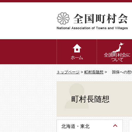
トップページ
>
町村長随想
> 国保への想
町村長随想
北海道・東北