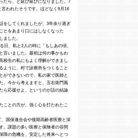
ったら、と延び延びになりました。7
言われたそうです。ほどなく9月16
話をしてくれましたが、3年余り過ぎ
ことをあまり口にはしなくなった
しました。
る日、私と2人の時に「もしあの頃、
と言いました。最初は何の事かもわ
高校生の私にもよく理解ができまし
るように、村で診療所をつくること
とができないので、私の家で医師と
た。今から考えますと、五右衛門風
たら応援せよ、というのが話の結論
たことの方が、強く心を打たれたこ
って、国保連合会や後期高齢者医療と深
す。課題の多い医療と保険者の谷間
保障の危機を、安定した将来へとつ