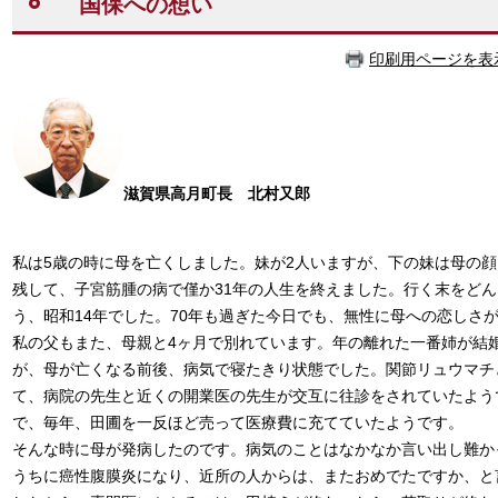
国保への想い
印刷用ページを表
滋賀県高月町長 北村又郎
私は5歳の時に母を亡くしました。妹が2人いますが、下の妹は母の
残して、子宮筋腫の病で僅か31年の人生を終えました。行く末をど
う、昭和14年でした。70年も過ぎた今日でも、無性に母への恋しさ
私の父もまた、母親と4ヶ月で別れています。年の離れた一番姉が結
が、母が亡くなる前後、病気で寝たきり状態でした。関節リュウマチ
て、病院の先生と近くの開業医の先生が交互に往診をされていたよう
で、毎年、田圃を一反ほど売って医療費に充てていたようです。
そんな時に母が発病したのです。病気のことはなかなか言い出し難か
うちに癌性腹膜炎になり、近所の人からは、またおめでたですか、と