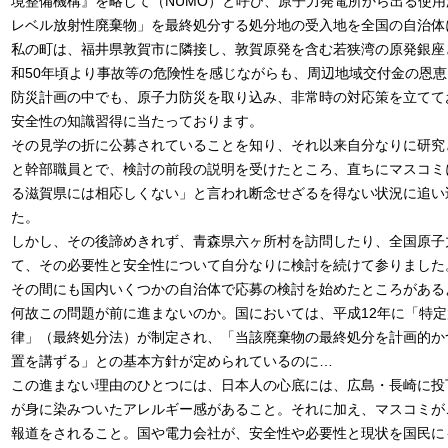
境整備機構』を略して（NUMO）と呼び、原子力発電所から出る使
レベル放射性廃棄物」を最終処分する処分地の受入地を全国の自治体
私の町は、福井県敦賀市に隣接し、敦賀原発を含む若狭湾の原発銀座
和50年頃より事故等の危険性を感じながらも、周辺地域交付金の恩
防災計画の中でも、原子力防災を取り込み、非常時の対応策を立てて
安全性の知識習得に当たっております。
その見学の折に公募されていることを知り、それ以来自分なりに研究
と幹部職員とで、検討の前段の説明を受けたところ、直ちにマスコミ
る滋賀県には相応しくない」と言われ断念せざるを得ない状況に追い
た。
しかし、その後諦めきれず、青森県六ヶ所村を訪問したり、全国原子
て、その必要性と安全性について自分なりに検討を続けて参りました
その間にも国内いくつかの自治体で応募の検討を始めたところがある
何故この問題が前に進まないのか。国においては、平成12年に「特
律」（最終処分法）が制定され、「当該廃棄物の最終処分を計画的か
置を講ずる」との基本方針が定められているのに…
この進まない理由のひとつには、日本人の心底には、広島・長崎に投
が身に染みついたアレルギー感があること。それに加え、マスコミが
報道をされること。国や電力会社が、安全性や必要性と現状を国民に