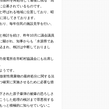
用済燃料を再処理して最後に残る「高
に公募されているものです。
と呼ばれる地域に位置しており、昭
恵に浴してきております。
おり、毎年住民の施設見学を行い、
と検討を続け、昨年10月に議会議員
に騒がれ、知事からも「水源県であ
込まれ、検討は中断しておりまし
力発電所在市町村協議会にも出席し
。
ようです。
定放射性廃棄物の最終処分に関する法
つ確実に実施させるために必要な措
下された原子爆弾の被爆の恐ろしさ
こうした処理の検討まで罪悪視する
もっと積極的に知らせていないこ