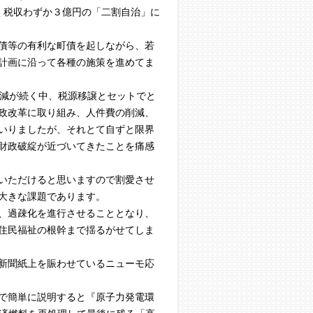
く税収わずか３億円の「二割自治」に
債等の有利な町債を起しながら、若
計画に沿って各種の施策を進めてま
削減が続く中、税源移譲とセットでと
政改革に取り組み、人件費の削減、
いりましたが、それとて自ずと限界
財政破綻が近づいてきたことを痛感
いただけると思いますので割愛させ
大きな課題であります。
、過疎化を進行させることとなり、
住民福祉の根幹まで揺るがせてしま
新聞紙上を賑わせているニューモ応
で簡単に説明すると『原子力発電環