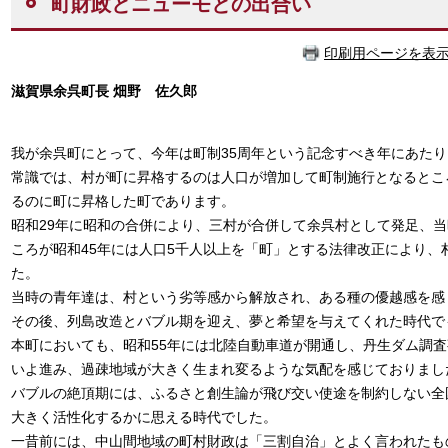
町財政とニューモとの出合い
印刷用ページを表
滋賀県余呉町長
畑野 佐久郎
我が余呉町にとって、今年は町制35周年という記念すべき年にあた
常識では、村が町に昇格するのは人口が増加して町制施行となるとこ
るのに町に昇格した町であります。
昭和29年に昭和の合併により、三村が合併して余呉村として発足、当
ころが昭和45年には人口5千人以上を「町」とする法律改正により、
た。
当時の青年達は、村という劣等感から解放され、ある種の優越感を感
その後、列島改造とバブル期を迎え、夢と希望を与えてくれた時代で
本町においても、昭和55年には北陸自動車道が開通し、丹生ダム調
いよ進み、過疎地域が大きく生まれ変るような気配を感じており
バブルの絶頂期には、ふるさと創生論が飛び交い使途を制約しない全
大きく活性化するかに思える時代でした。
一昔前には、中山間地域の町村財政は「三割自治」とよく言われたも