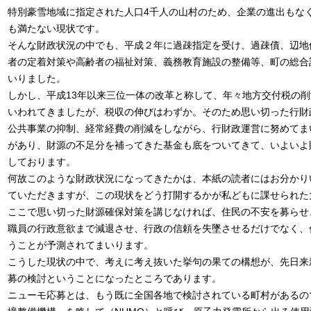
特別豪雪地域に指定された人口4千人の山村のため、企業の進出もな
も満たない現状です。
そんな財政状況の中でも、平成２年に過疎指定を受け、過疎債、辺地
者の定着対策や高齢者の福祉対策、義務教育施設の整備等、町の総合
いりました。
しかし、平成13年以来三位一体の改革と称して、年々地方交付税の
いわれてきましたが、税収の伸びはわずか。そのため思い切った行財
公共事業の抑制、経常経費の削減をしながら、行財政運営に努めてま
があり、財源の不足分を補ってきた基金も底をついてきて、いよいよ
しております。
何故このような財政状況になってきたかは、本紙の読者にはお分かり
ていただきますが、この現状をどう打開するかが私どもに課せられた
ここで思い切った財源確保対策を講じなければ、住民の不安を募らせ
職員の行政意欲まで減退させ、行政の信頼を失墜させるだけでなく、
うことが予測されてまいります。
こうした現状の中で、考えに考え抜いた挙句の果ての構想が、先日来
募の検討ということになったところであります。
ニューモ応募とは、もう既に全国各地で検討されている町村があるの