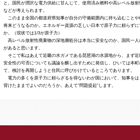
と。国民が潤沢な電力供給に甘んじて、使用済み燃料や高レベル放射
などが考えられます。
このまま全国の都道府県知事が自分の守備範囲内に持ち込むことや
将来どうなるのか。エネルギー資源の乏しい日本で原子力に頼らずに
か。（現状では1/3が原子力）
高レベル放射性廃棄物の深地層処分は本当に安全なのか、国民一人
があると思います。
そこで私はあえて近畿の水ガメである琵琶湖の水源地から、まず近畿1
安全性の可否についても議論を醸し出すために発信し、ひいては本町
て、検討を再開しようと住民に呼びかけているところであります。
電力の多くを原子力に頼らざるを得ないわが国において、知事をは
背けたままでよいのだろうか。あえて“問題提起”します。