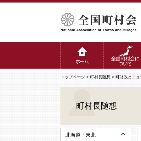
トップページ
>
町村長随想
> 町財政とニ
町村長随想
北海道・東北