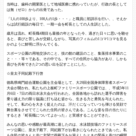
当時は、歯科の開業医として地域医療に携わっていたが、行政の長として
は無（ゼロ）からの出発であった。
「1人の100歩より、100人の1歩・・・」と職員に初訓示を行い、、そえか
らは試行錯誤の毎日で、一期一会を町長としての人生訓とした。
歳月は流れ、町長職4期目も最後の年となった今、過ぎた日々に思いを馳せ
ると、喜びと苦しみが交錯しながら、写真のフィルムの1コマ1コマを見る
かのように鮮明に浮かんでくる。
スポーツ公園の用地交渉のこと、技の館の建設のこと、集落排水事業のこ
と・・・等々である。その中でも、すべての住民から協力があり、しかも
喜びを共有できた2つの思い出を記すことにした。
☆皇太子同妃殿下行啓
徳島県鳴門総合運動公園を主会場として、大29回全国身体障害者スポーツ
大会が開かれ、私たちの上板町ファミリースポーツ公園では、、平成5年11
月6日・7日の両日水泳大会が行われた。全国各地から訪れた選手の障害を
乗り越え力の限り協議に打ち込む姿から、生きる力と勇気を与えられた。
そして、私の心を大きく捉えたのは、汗だくになっていつも弾ける笑顔で
舞台裏をさせててこられた住民の皆さんである。こんな姿を目の当たりに
するとき「町長職についてよかった」と実感することができた。
みんなの思いや感動が最高潮に達したのは、水泳競技場のファミリースポ
ーツ公園に、皇太子殿下、同妃殿下がお着きになられたときであった。私
も住民の皆さんと共に玄関で両殿下をお迎えしたときの緊張と喜びの瞬間