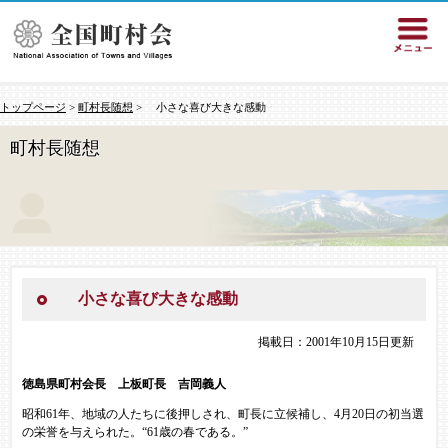
トップページ
>
町村長随想
> 小さな喜び大きな感動
町村長随想
小さな喜び大きな感動
掲載日：2001年10月15日更新
徳島県町村会長 上板町長 吉岡義人
昭和61年、地域の人たちに後押しされ、町長に立候補し、4月20日の初当選
の栄誉を与えられた。“61歳の春である。”