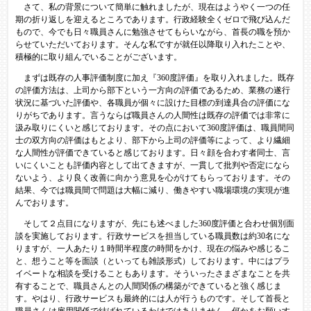
さて、私の背景について簡単に触れましたが、現在はようやく一つの任
期の折り返しを迎えるところであります。行政経験全くゼロで飛び込んだ
もので、今でも日々職員さんに勉強させてもらいながら、首長の職を預か
らせていただいております。そんな私ですが就任以降取り入れたことや、
積極的に取り組んでいることがございます。
まずは既存の人事評価制度に加え『360度評価』を取り入れました。既存
の評価方法は、上司から部下という一方向の評価であるため、業務の遂行
状況に基づいた評価や、各職員が個々に設けた目標の到達具合の評価にな
りがちであります。言うならば職員さんの人間性は既存の評価では非常に
汲み取りにくいと感じております。その点において360度評価は、職員間同
士の双方向の評価はもとより、部下から上司の評価等によって、より繊細
な人間性が評価できていると感じております。日々顔を合わす者同士、言
いにくいことも評価内容として出てきますが、一貫して批判や否定になら
ないよう、より良く改善に向かう意見を心がけてもらっております。その
結果、今では職員間で問題は大幅に減り、働きやすい職場環境の実現が進
んでおります。
そして２点目になりますが、先にも述べました360度評価と合わせ個別面
談を実施しております。行政サービスを担当している職員数は約30名にな
りますが、一人あたり１時間半程度の時間をかけ、現在の悩みや感じるこ
と、想うこと等を面談（といっても雑談形式）しております。中にはプラ
イベートな相談を受けることもあります。そういったさまざまなことを共
有することで、職員さんとの人間関係の構築ができていると強く感じま
す。やはり、行政サービスも最終的には人が行うものです。そして首長と