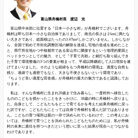
富山県舟橋村長 渡辺 光
​ 富山県中央部に位置する『日本一小さな村』が舟橋村でございます。舟
橋村は即ち日本一小さな自治体でありまして、南北の長さは２kmに満たな
い大きさであり、総面積はたったの3.47km²しかございません。しかしなが
ら、全国で初めて市街化調整区域の解除を達成し宅地の造成を進めたこと
と、県庁所在地かつ中核都市である富山市に隣接するという地理的要因と
ベッドタウンとしての魅力、そして『子育て共助』と銘打ち取り組んでき
た子育て環境整備の3つの要素が相まって、平成以降継続して人口増加を遂
げてまいりました。そのような経緯をもつ舟橋村の環境は、適度な自然も
残り、過疎でも過密でもなく、大きな不便さもないという環境であり、
『ちょうど良い適度な田舎感』が舟橋村の最大の魅力であると認識してお
ります。
私は、そんな舟橋村に生まれ20歳まで住み暮らし、一度村外へ移住した
もののこどもを授かったことをきっかけに、38歳の時に舟橋村へ戻りまし
た。自身として、こどもたちをどこで育てるかを考えた結果舟橋村に戻っ
た訳ですが、こどもたちにとっては自身で舟橋村を選んだ訳ではありませ
ん。こどもの育つ場所は親の一存で決められているわけで、この考えにお
いては、舟橋村で育つことを決められたこどもたちのためには、私が舟橋
村の未来に責任を持つべきだという想いに至った結果が現在へとつながる
わけであります。