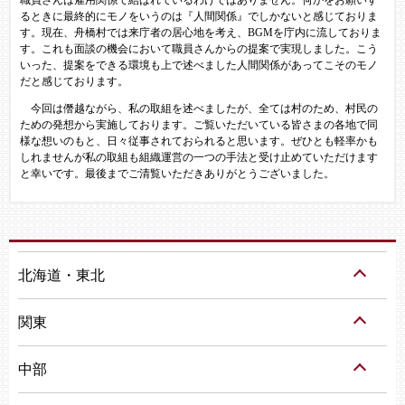
職員さんは雇用関係で結ばれているわけではありません。何かをお願いす
るときに最終的にモノをいうのは『人間関係』でしかないと感じておりま
す。現在、舟橋村では来庁者の居心地を考え、BGMを庁内に流しておりま
す。これも面談の機会において職員さんからの提案で実現しました。こう
いった、提案をできる環境も上で述べました人間関係があってこそのモノ
だと感じております。
今回は僭越ながら、私の取組を述べましたが、全ては村のため、村民の
ための発想から実施しております。ご覧いただいている皆さまの各地で同
様な想いのもと、日々従事されておられると思います。ぜひとも軽率かも
しれませんが私の取組も組織運営の一つの手法と受け止めていただけます
と幸いです。最後までご清覧いただきありがとうございました。
北海道・東北
関東
中部