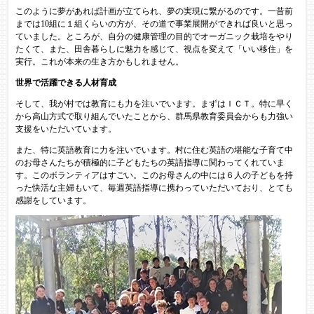
このように夢があれば計画が立てられ、夢の実現に繋がるのです。一昔前
までは10組に１組くらいの方が、その道で事業展開ができれば良いと思っ
ていました。ところが、自分の健康管理の目的でオーガニック栽培をやり
たくて、また、田舎暮らしに魅力を感じて、視点を変えて「いい移住」を
実行。これが本来の生き方かもしれません。
世界で活躍できる人材育成
そして、我が村では教育にも力を注いでいます。まずはＩＣＴ。特に早く
から高山方式で取り組んでいたことから、群馬県教育委員会からも力強い
支援をいただいています。
また、特に英語教育に力を注いでいます。村に住む英語の堪能な子育て中
のお母さんたちが積極的に子どもたちの英語指導に関わってくれていま
す。このボランティアはすごい。このお母さんの中には６人の子どもを持
った快活な主婦もいて、毎週英語指導に携わっていただいており、とても
感謝をしています。