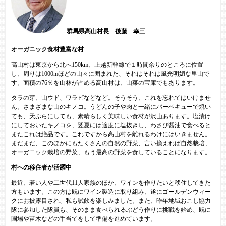
群馬県高山村長 後藤 幸三
オーガニック食材豊富な村
高山村は東京から北へ150km、上越新幹線で１時間余りのところに位置
し、周りは1000mほどの山々に囲まれた、それはそれは風光明媚な里山で
す。面積の76％を山林が占める高山村は、山菜の宝庫でもあります。
​タラの芽、山ウド、ワラビなどなど。そうそう、これを忘れてはいけませ
ん。さまざまな山のキノコ。うどんの子や肉と一緒にバーベキューで焼い
ても、天ぷらにしても、素晴らしく美味しい食材が沢山あります。塩漬け
にしておいたキノコを、翌夏には適度に塩抜きし、わさび醤油で食べると
またこれは絶品です。これですから高山村を離れるわけにはいきません。
まだまだ、このほかにもたくさんの自然の野菜、言い換えれば自然栽培、
オーガニック栽培の野菜、もう最高の野菜を食していることになります。
村への移住者が活躍中
最近、若い人や二世代11人家族のほか、ワインを作りたいと移住してきた
方もいます。この方は既にワイン製造に取り組み、遂にゴールデンウィー
クにお披露目され、私も試飲を楽しみました。また、昨年地域おこし協力
隊に参加した隊員も、そのまま食べられるぶどう作りに挑戦を始め、既に
圃場や苗木などの手当てをして準備を進めています。