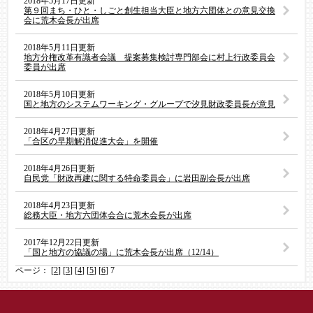
2018年5月17日更新
第９回まち・ひと・しごと創生担当大臣と地方六団体との意見交換
会に荒木会長が出席
2018年5月11日更新
地方分権改革有識者会議 提案募集検討専門部会に村上行政委員会
委員が出席
2018年5月10日更新
国と地方のシステムワーキング・グループで汐見財政委員長が意見
2018年4月27日更新
「合区の早期解消促進大会」を開催
2018年4月26日更新
自民党「財政再建に関する特命委員会」に岩田副会長が出席
2018年4月23日更新
総務大臣・地方六団体会合に荒木会長が出席
2017年12月22日更新
「国と地方の協議の場」に荒木会長が出席（12/14）
ページ： [
2
] [
3
] [
4
] [
5
] [
6
] 7