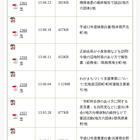
13.06.25
381KB
権推進委の最終報告で談話(地方
2361
六団体)/他
号
平成12年度林業白書/熊本県芦北
13.06.18
457KB
2360
町/他
号
正副会長が小泉首相などを訪問/
13.06.11
453KB
今後の辺地対策のあり方で報告
2359
書（総務省）/島根県海士町/他
号
わがまちづくり支援事業につい
13.06.04
1.12MB
て/北海道沼田町/町村週報主要索
2358
引/他
号
「市町村合併のあり方に関する
意見書」を自民党などに提出(本
13.05.28
677KB
会)/地方分権体制の維持などで
2357
要請活動(地方六団体)/群馬県東
号
村/他
平成12年度農業白書/兵庫県生野