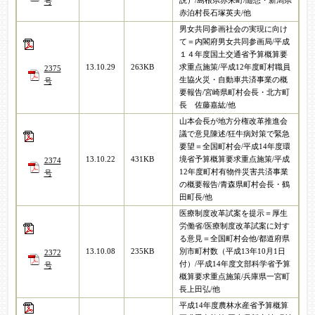
説）/島根県赤来町/随想・新潟県
号
赤泊村長石塚英夫/他
男女共同参画社会の実現に向け
て＝内閣府男女共同参画局/平成
１４年度国土交通省予算概算要
13.10.29
263KB
求重点施策/平成12年度町村職員
2375
生協火災・自動車共済事業の概
号
要報告/宮崎県町村会長・北方町
長 佐藤嘉紘/他
山本会長が地方分権改革推進会
議で意見陳述/狂牛病対策で緊急
要望＝全国町村会/平成14年度環
13.10.22
431KB
境省予算概算要求重点施策/平成
2374
12年度町村有物件災害共済事業
号
の概要報告/青森県町村会長・鶴
田町長/他
医療制度改革試案を提示＝厚生
労働省/医療制度改革試案に対す
る意見＝全国町村会他/都道府県
13.10.08
235KB
別市町村数（平成13年10月1日
2372
付）/平成14年度文部科学省予算
号
概算要求重点施策/兵庫県一宮町
長上田弘/他
平成14年度農林水産省予算概算