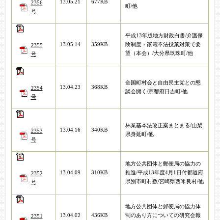
13.05.21
677KB
2356
町/他
号
平成13年版地方財政白書/介護保
13.05.14
359KB
険制度・家電不法投棄対策で要
2355
望（本会）/大分県玖珠町/他
号
全国町村会と自由民主党との懇
13.04.23
368KB
2354
談会開く/京都府日吉町/他
号
林業基本法改正案まとまる/山梨
13.04.16
340KB
2353
県身延町/他
号
地方公共団体と郵便局の協力の
13.04.09
310KB
推進/平成13年度4月1日付都道府
2352
県別市町村数/宮崎県西米良村/他
号
地方公共団体と郵便局の協力体
13.04.02
436KB
制のあり方についての研究会報
2351