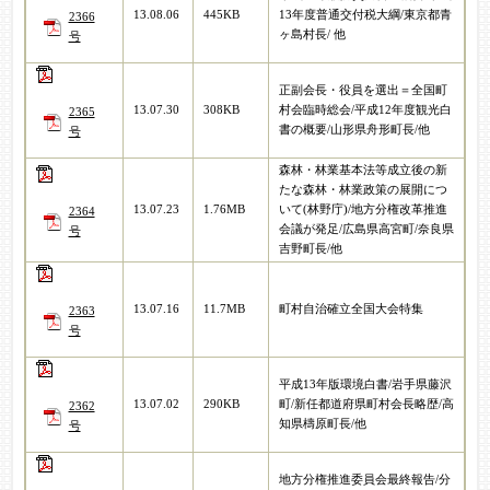
13.08.06
445KB
13年度普通交付税大綱/東京都青
2366
ヶ島村長/ 他
号
正副会長・役員を選出＝全国町
13.07.30
308KB
村会臨時総会/平成12年度観光白
2365
書の概要/山形県舟形町長/他
号
森林・林業基本法等成立後の新
たな森林・林業政策の展開につ
13.07.23
1.76MB
いて(林野庁)/地方分権改革推進
2364
会議が発足/広島県高宮町/奈良県
号
吉野町長/他
13.07.16
11.7MB
町村自治確立全国大会特集
2363
号
平成13年版環境白書/岩手県藤沢
13.07.02
290KB
町/新任都道府県町村会長略歴/高
2362
知県檮原町長/他
号
地方分権推進委員会最終報告/分