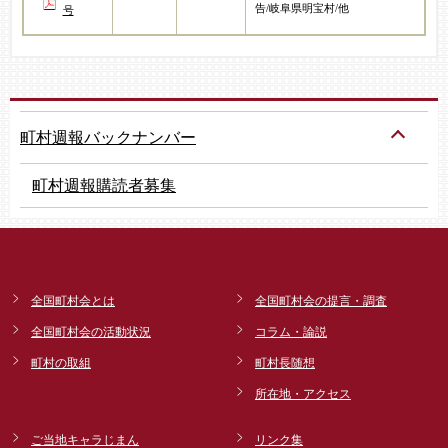
告/岐阜県明宝村/他
号
町村週報バックナンバー
町村週報購読者募集
全国町村会とは
全国町村会の提言・調査
全国町村会の活動状況
コラム・論説
町村の取組
町村長随想
所在地・アクセス
ご当地キャラじまん
リンク集