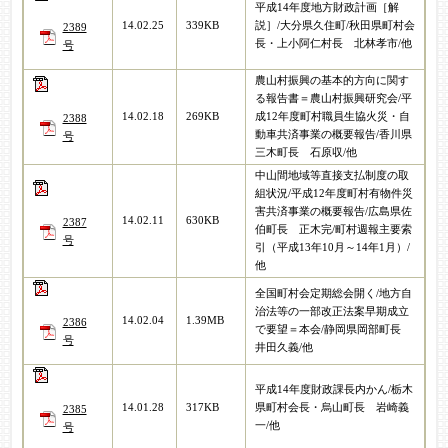
平成14年度地方財政計画［解
14.02.25
339KB
説］/大分県久住町/秋田県町村会
2389
長・上小阿仁村長 北林孝市/他
号
農山村振興の基本的方向に関す
る報告書＝農山村振興研究会/平
14.02.18
269KB
成12年度町村職員生協火災・自
2388
動車共済事業の概要報告/香川県
号
三木町長 石原収/他
中山間地域等直接支払制度の取
組状況/平成12年度町村有物件災
害共済事業の概要報告/広島県佐
14.02.11
630KB
2387
伯町長 正木完/町村週報主要索
号
引（平成13年10月～14年1月）/
他
全国町村会定期総会開く/地方自
治法等の一部改正法案早期成立
14.02.04
1.39MB
2386
で要望＝本会/静岡県岡部町長
号
井田久義/他
平成14年度財政課長内かん/栃木
14.01.28
317KB
県町村会長・烏山町長 岩崎義
2385
一/他
号