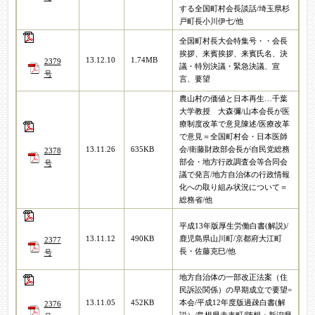
する全国町村会長談話/埼玉県杉
戸町長小川伊七/他
全国町村長大会特集号・・会長
挨拶、来賓挨拶、来賓氏名、決
13.12.10
1.74MB
2379
議・特別決議・緊急決議、宣
号
言、要望
農山村の価値と日本再生…千葉
大学教授 大森彌/山本会長が医
療制度改革で意見陳述/医療改革
で意見＝全国町村会・日本医師
13.11.26
635KB
会/衛藤財政部会長が自民党総務
2378
部会・地方行政調査会等合同会
号
議で発言/地方自治体の行政情報
化への取り組み状況について＝
総務省/他
平成13年版厚生労働白書(解説)/
13.11.12
490KB
鹿児島県山川町/京都府大江町
2377
長・佐藤克巳/他
号
地方自治体の一部改正法案（住
民訴訟関係）の早期成立で要望=
13.11.05
452KB
本会/平成12年度版過疎白書(解
2376