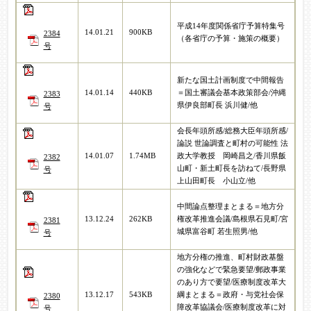
平成14年度関係省庁予算特集号
14.01.21
900KB
2384
（各省庁の予算・施策の概要）
号
新たな国土計画制度で中間報告
14.01.14
440KB
＝国土審議会基本政策部会/沖縄
2383
県伊良部町長 浜川健/他
号
会長年頭所感/総務大臣年頭所感/
論説 世論調査と町村の可能性 法
14.01.07
1.74MB
政大学教授 岡崎昌之/香川県飯
2382
山町・新土町長を訪ねて/長野県
号
上山田町長 小山立/他
中間論点整理まとまる＝地方分
13.12.24
262KB
権改革推進会議/島根県石見町/宮
2381
城県富谷町 若生照男/他
号
地方分権の推進、町村財政基盤
の強化などで緊急要望/郵政事業
のあり方で要望/医療制度改革大
13.12.17
543KB
綱まとまる＝政府・与党社会保
2380
障改革協議会/医療制度改革に対
号