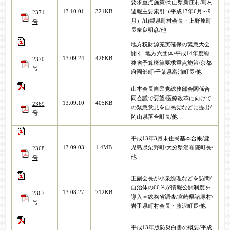
要求重点施策/岡山県新庄村/町村
13.10.01
321KB
週報主要索引（平成13年6月～9
2371
月）/山梨県町村会長・上野原町
号
長奈良明彦/他
地方税財源充実確保の緊急大会
開く=地方六団体/平成14年度総
13.09.24
426KB
2370
務省予算概算要求重点施策/京都
号
府園部町/千葉県富浦町長/他
山本会長自民党総務部会関係合
同会議で要望/医療改革に向けて
13.09.10
405KB
2369
の緊急意見を自民党などに提出/
号
岡山県落合町長/他
平成13年3月末住民基本台帳/鹿
13.09.03
1.4MB
児島県栗野町/大分県湯布院町長/
2368
他
号
正副会長が小泉総理などを訪問/
自治体の66％が情報公開制度を
13.08.27
712KB
2367
導入＝総務省調査/宮崎県諸塚村/
号
岩手県町村会長・藤沢町長/他
平成13年版防災白書の概要/平成