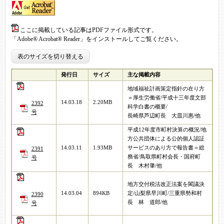
ここに掲載している記事はPDFファイル形式です。
「Adobe® Acrobat® Reader」をインストールしてご覧ください。
表のサイズを切り替える
発行日
サイズ
主な掲載内容
地域福祉計画策定指針の在り方
＝厚生労働省/平成十三年度文部
14.03.18
2.20MB
2392
科学白書の概要/
号
長崎県芦辺町長 大皿川惠/他
平成12年度市町村決算の概況/地
方公共団体による公的個人認証
14.03.11
1.93MB
サービスのあり方で報告書＝総
2391
務省/鳥取県町村会長・国府町
号
長 木村肇/他
地方交付税法改正法案を閣議決
14.03.04
894KB
定/山梨県早川町/三重県勢和村
2390
長 林 道郎/他
号