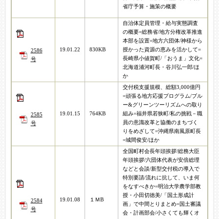
省庁予算・施策の概要
自治体定員管理・給与実態調査
の概要=総務省/地方分権改革推進
本部を設置=地方六団体/神様から
19.01.22
830KB
授かった資源の恵みを活かして=
2586
長崎県小値賀町/「おうま」文化=
号
北海道浦河町長・谷川弘一郎/ほ
か
交付税支援規模、総額3,000億円
=頑張る地方応援プログラム/ブル
ー&グリーンツーリズムへの取り
19.01.15
764KB
組み=福井県若狭町/私の挑戦－職
2585
員の意識改革と協働のまちづく
号
りをめざして=沖縄県南風原町長
=城間俊安/ほか
全国町村会長年頭挨拶/総務大臣
年頭挨拶/六団体代表が安倍総理
などと会談/新型交付税の導入で
特別要請/流れに抗して、いま何
をなすべきか=明治大学農学部教
授・小田切徳美/「国土形成計
19.01.08
１ＭB
2584
画」で中間とりまとめ=国土審議
号
会・計画部会/小さくても輝くオ