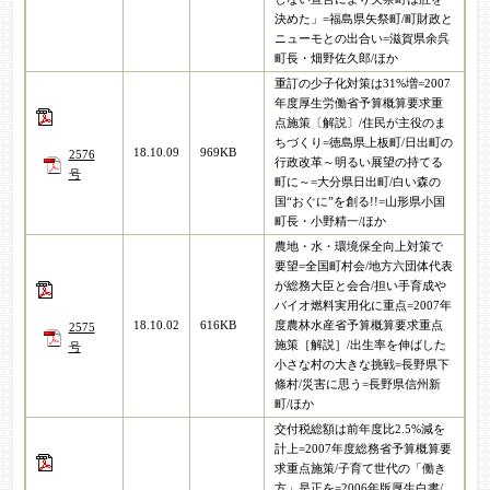
決めた」=福島県矢祭町/町財政と
ニューモとの出合い=滋賀県余呉
町長・畑野佐久郎/ほか
重訂の少子化対策は31%増=2007
年度厚生労働省予算概算要求重
点施策〔解説〕/住民が主役のま
ちづくり=徳島県上板町/日出町の
18.10.09
969KB
2576
行政改革～明るい展望の持てる
号
町に～=大分県日出町/白い森の
国“おぐに”を創る!!=山形県小国
町長・小野精一/ほか
農地・水・環境保全向上対策で
要望=全国町村会/地方六団体代表
が総務大臣と会合/担い手育成や
バイオ燃料実用化に重点=2007年
18.10.02
616KB
度農林水産省予算概算要求重点
2575
施策［解説］/出生率を伸ばした
号
小さな村の大きな挑戦=長野県下
條村/災害に思う=長野県信州新
町/ほか
交付税総額は前年度比2.5%減を
計上=2007年度総務省予算概算要
求重点施策/子育て世代の「働き
方」是正を=2006年版厚生白書/