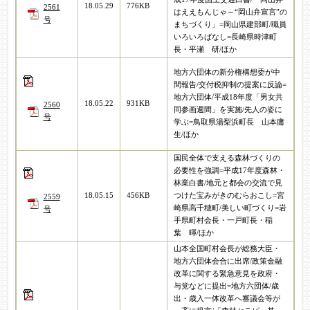
18.05.29
776KB
2561
はええもんじゃ～“岡山弁宣言”の
号
まちづくり」=岡山県建部町/職員
いろいろばなし=長崎県時津町
長・平瀬 研/ほか
地方六団体の新分権構想委が中
間報告/交付税抑制の提案に反論=
地方六団体/平成18年度「男女共
18.05.22
931KB
2560
同参画週間」を実施/先人の姿に
号
学ぶ=鳥取県湯梨浜町長 山本庸
生/ほか
国民全体で支える森林づくりの
必要性を強調=平成17年度森林・
林業白書/地元と都会の交流で見
18.05.15
456KB
つけた宝みがきのむらおこし=宮
2559
崎県高千穂町/美しい町づくり=岩
号
手県町村会長・一戸町長・稲
葉 暉/ほか
山本全国町村会長が総務大臣・
地方六団体会合に出席/政策金融
改革に関する緊急意見を政府・
与党などに提出=地方六団体/歳
出・歳入一体改革へ審議会等が