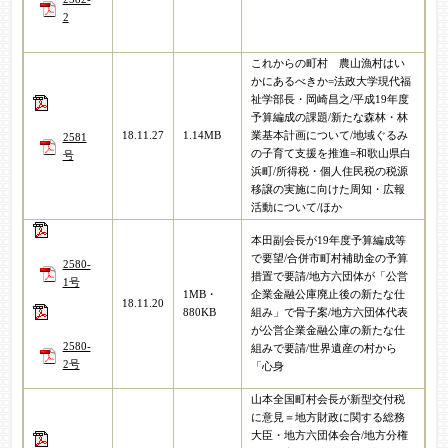
2
これからの町村 農山漁村はい
かにあるべきか=法政大学現代福
祉学部長・岡崎昌之/平成19年度
予算編成の課題/新たな森林・林
18.11.27
1.14MB
業基本計画について/地域ぐるみ
2581
の子育て支援を推進=和歌山県白
号
浜町/所得税・個人住民税の税源
移譲の実施に向けた周知・広報
活動について/ほか
本田副会長が19年度予算編成等
で要望/合併市町村補助金の予算
2580-
措置で要請/地方六団体が「公営
1号
1MB・
企業金融公庫廃止後の新たな仕
18.11.20
880KB
組み」で骨子案/地方六団体代表
が公営企業金融公庫の新たな仕
2580-
組みで要請/世界遺産の村から
2号
「心身
山本全国町村会長が新型交付税
に意見＝地方財政に関する総務
大臣・地方六団体会合/地方分権