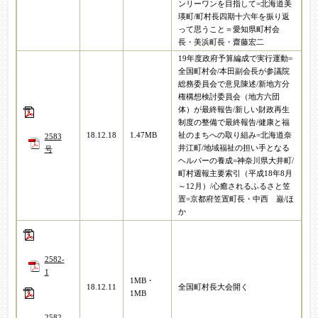
ンリーワンを目指して=北海道美
瑛町/町村長四期十六年を振り返
って思うこと＝愛知県町村会
長・美浜町長・齋藤宏二
19年度政府予算編成で実行運動=
全国町村会/本田副会長が参議院
総務委員会で意見陳述/新地方分
権構想検討委員会（地方六団
体）が最終報告/新しい財政再生
制度の整備で最終報告/健康と福
18.12.18
1.47MB
祉のまちへの取り組み=北海道奈
2583
井江町/地域福祉の担い手となる
号
ヘルパーの養成=神奈川県大井町/
町村週報主要索引（平成18年8月
～12月）/心癒されるふるさと笠
置=京都府笠置町長・中西 巌/ほ
か
2582-
1
1MB・
18.12.11
全国町村長大会開く
1MB
2582-