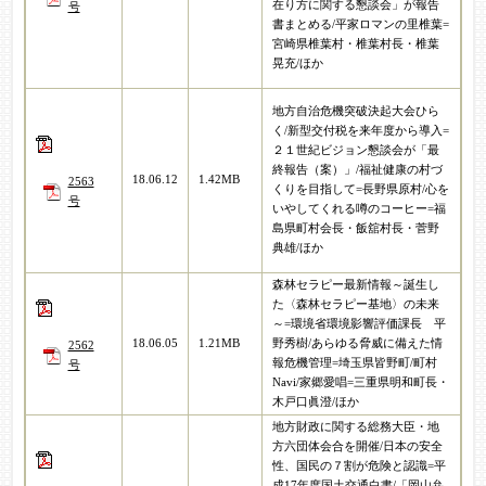
在り方に関する懇談会」が報告
号
書まとめる/平家ロマンの里椎葉=
宮崎県椎葉村・椎葉村長・椎葉
晃充/ほか
地方自治危機突破決起大会ひら
く/新型交付税を来年度から導入=
２１世紀ビジョン懇談会が「最
終報告（案）」/福祉健康の村づ
18.06.12
1.42MB
2563
くりを目指して=長野県原村/心を
号
いやしてくれる噂のコーヒー=福
島県町村会長・飯舘村長・菅野
典雄/ほか
森林セラピー最新情報～誕生し
た〈森林セラピー基地〉の未来
～=環境省環境影響評価課長 平
18.06.05
1.21MB
野秀樹/あらゆる脅威に備えた情
2562
報危機管理=埼玉県皆野町/町村
号
Navi/家郷愛唱=三重県明和町長・
木戸口眞澄/ほか
地方財政に関する総務大臣・地
方六団体会合を開催/日本の安全
性、国民の７割が危険と認識=平
成17年度国土交通白書/「岡山弁