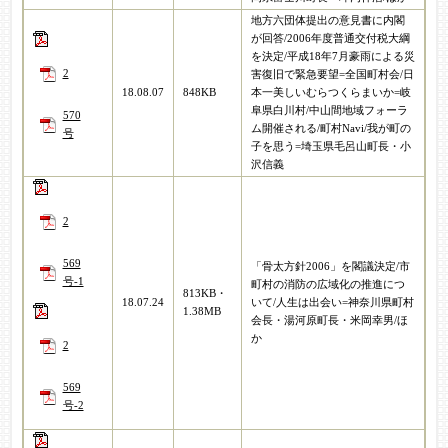
地方六団体提出の意見書に内閣
が回答/2006年度普通交付税大綱
を決定/平成18年7月豪雨による災
2
害復旧で緊急要望=全国町村会/日
18.08.07
848KB
本一美しいむらつくらまいか=岐
阜県白川村/中山間地域フォーラ
570
ム開催される/町村Navi/我が町の
号
子を思う=埼玉県毛呂山町長・小
沢信義
2
569
「骨太方針2006」を閣議決定/市
号-1
町村の消防の広域化の推進につ
813KB・
18.07.24
いて/人生は出会い=神奈川県町村
1.38MB
会長・湯河原町長・米岡幸男/ほ
か
2
569
号-2