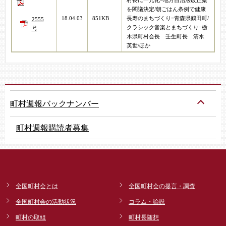
村長に一元化=地方自治法改正案
を閣議決定/朝ごはん条例で健康
18.04.03
851KB
長寿のまちづくり=青森県鶴田町/
2555
クラシック音楽とまちづくり=栃
号
木県町村会長 壬生町長 清水
英世/ほか
町村週報バックナンバー
町村週報購読者募集
全国町村会とは
全国町村会の提言・調査
全国町村会の活動状況
コラム・論説
町村の取組
町村長随想