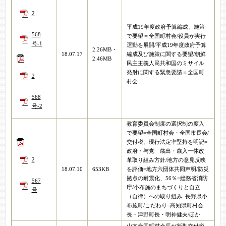
2
平成19年度政府予算編成、施策
568
で要望＝全国町村会/役員が実行
号-1
運動を展開/平成19年度政府予算
2.26MB・
18.07.17
編成及び施策に関する要望/朝鮮
2.46MB
民主主義人民共和国のミサイル
発射に関する緊急要請＝全国町
2
村会
568
号-2
教育委員会制度の選択制の度入
で要望=全国町村会・全国市長会/
交付税、現行法定率堅持を明記=
政府・与党 歳出・歳入一体改
2
革取り組み方針/地方の意見反映
18.07.10
653KB
を評価=地方六団体共同声明/防災
拠点の耐震化、56％=総務省消防
567
庁/小布施のまちづくりと自立
号
（自律）への取り組み=長野県小
布施町/こだわり=高知県町村会
長・津野町長・明神健夫/ほか