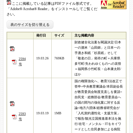
ここに掲載している記事はPDFファイル形式です。
「Adobe® Acrobat® Reader」をインストールしてご覧くだ
さい。
表のサイズを切り替える
発行日
サイズ
主な掲載内容
財政健全化法案を閣議決定/日本
一の酒米「山田錦」と日本一の
手漉き和紙「杉原紙」そして
19.03.26
769KB
「敬老の日」発祥の町＝兵庫県
2594
多可町/失われゆくものへの哀惜
号
＝福岡県小竹町長・山本康太郎/
ほか
国の権限強化へ、教育3法改正で
答申=中央教育審議会/本田副会長
が教育委員会制度見直しを要請=
自民党・総務部会/教育委員会へ
の国の関与の強化案に対する反
論=地方六団体/総務省研究会が
19.03.19
1MB
「入札契約適性化・支援方策」
2593
で報告/観光立国推進基本法を施
号
行/在宅・メンタル・ITをキイワ
ードとした住民参加による病院