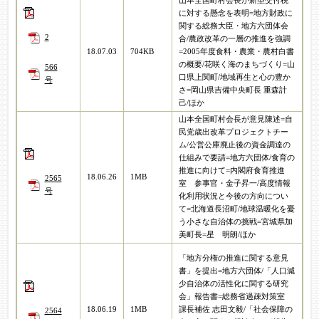
山本全国町村会長が新型交付税
に対する懸念を表明=地方財政に
関する総務大臣・地方六団体会
2
合/農政改革の一層の推進を強調
18.07.03
704KB
=2005年度食料・農業・農村白書
の概要/花咲く海のまちづくり=山
566
口県上関町/地域再生と心の豊か
号
さ=岡山県吉備中央町長 重森計
己/ほか
山本全国町村会長が意見陳述=自
民党歳出改革プロジェクトチー
ム/公営公庫廃止後の資金調達の
仕組みで要請=地方六団体/食育の
推進に向けて=内閣府食育推進
18.06.26
1MB
2565
室 参事官・金子昇一/高度情報
号
化利用状況と今後の方向につい
て=北海道長沼町/地球温暖化を憂
う小さな自治体の挑戦=宮城県加
美町長=星 明朗/ほか
「地方分権の推進に関する意見
書」を提出=地方六団体/「人口減
少自治体の活性化に関する研究
会」報告書=総務省過疎対策室
18.06.19
1MB
課長補佐 志田文毅/「社会保障の
2564