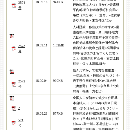
18.09.18
941KB
2574
行政改革は人づくりから=青森県
号
平内町/新任都道府県町村会長の
略歴（大分県）/「運命」=佐賀県
みやき町長・末安伸之/ほか
人材誘致・移住政策のすすめ=慶
應義塾大学教授・島田晴雄/地方
六団体が19年度政府予算で要望=
自民党総務部会関係合同会議/合
18.09.11
1.32MB
2573
併自治体の使命と課題=福岡県筑
号
前町/合併後のまちづくりに思う
こと=広島県町村会長・安芸太田
町長・佐々木清蔵/ほか
動きだすか、て地方分権推進・
一括法/自立・持続のまちづくり=
18.09.04
900KB
岩手県住田町/町村Navi/奥吉野
2572
（奥熊野）上北山=奈良県上北山
号
村長・福西 力/ほか
全国人口が初めて減少＝住民基
本台帳人口（2006年3月31日現
2
在）/水を活かしたまちづくり＝
18.08.28
877KB
群馬県板倉町/都道府県別市町村
数＝（平成18年8月1日現在）/町
571
村Navi/富士川～不易流行～＝静
号
岡県富士川町長・坪内伸浩/ほか