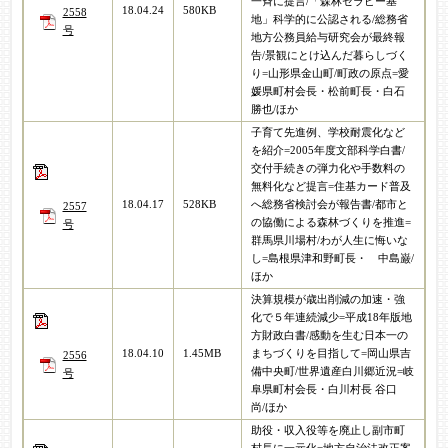
一斉に提言/「森林セラピー基
18.04.24
580KB
2558
地」科学的に公認される/総務省
号
地方公務員給与研究会が最終報
告/景観にとけ込んだ暮らしづく
り=山形県金山町/町政の原点=愛
媛県町村会長・松前町長・白石
勝也/ほか
子育て先進例、学校耐震化など
を紹介=2005年度文部科学白書/
交付手続きの弾力化や手数料の
無料化など提言=住基カード普及
18.04.17
528KB
へ総務省検討会が報告書/都市と
2557
の協働による森林づくりを推進=
号
群馬県川場村/わが人生に悔いな
し=島根県津和野町長・ 中島巌/
ほか
決算規模が歳出削減の加速・強
化で５年連続減少=平成18年版地
方財政白書/感動を生む日本一の
18.04.10
1.45MB
まちづくりを目指して=岡山県吉
2556
備中央町/世界遺産白川郷近況=岐
号
阜県町村会長・白川村長 谷口
尚/ほか
助役・収入役等を廃止し副市町