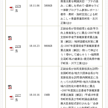
推進法案を閣議決定/「ブナの温
18.11.06
580KB
み」に癒しを求めて=森林セラピ
2579
ー体験プログラム参加レポート/
号
都市・農村・漁村交流による村
おこし＝青森県蓬田村長・古川
正隆/ほか
正副会長が安倍総理と会談/学力
向上推進策などに重点=2007年度
文部科学省予算概算要求重点施
策［解説］/地球温暖化対策に重
18.10.23
980KB
点=2007年度環境省予算概算要求
2578
重点施策［解説］/削って伸ばそ
号
う！増やして減らそう！=福岡県
立花町/私の健康法=鹿児島県中種
子町長・川下三業/ほか
正副会長が自民党新役員を訪問=
全国町村会/地方六団体会長が与
党新役員を訪問/新内閣発足に当
たっての共同声明=地方六団体/地
域の活性化や都市再生に重点
=2007年度国土交通省予算概算要
18.10.16
1MB
求重点施策［解説］/平成18年度
2577
市町村長及び市町村議会議長総
号
務大臣表彰式挙行される/「合併
しない宣言により矢祭町は肚を