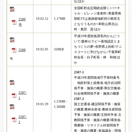
弘/ほか
全国町村会定期総会開く/バーチ
ャル・ビレッジ達者村=青森県南
19.02.12
1.17MB
部町/ITは過疎僻地町村の救世主
2589
となりうるのか=和歌山県北山
号
村・奥田 貢/ほか
平成19年度財政課長内かんにつ
いて/森林セラピー基地認定とま
ちづくりの夢=長野県上松町/テニ
19.02.05
328KB
2588
スコートに学びながら=千葉県町
村会長・白子町長・林 和雄/ほ
号
か
2587-1
平成19年度関係省庁予算特集号
地財対策と総務省-地方自治関
係予算・施策の概要/厚生労働省-
2587-
社会保障関係予算・施策の概要
1
2587-2
1.23MB・
19.01.29
国土交通省-建設関係予算・施策
1.36MB
の概要/農林水産省-農林水産関係
予算・施策の概要/文部科学省-文
2587-
教関係予算・施策の概要/環境省-
2
廃棄物・リサイクル対策関係予
算・施策の概要 /各協議会－関係