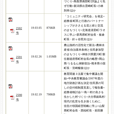
づくり=鳥取県南部町/評論より先
ず行動=新潟県出雲崎町長=小林
則幸/ほか
「コミュニティ研究会」を発足=
総務省/町民と行政のパートナー
シップがささえる花と緑と交流
19.03.05
876KB
2592
のまちづくり=北海道清里町/ラオ
号
スに学ぶ=群馬県町村会長・板倉
町長・針ヶ谷照夫/ほか
農山漁村の活性化で新法=農林水
産省/自治基本条例と住民参加型
のまちづくり=神奈川県愛川町/新
19.02.26
1.05MB
2591
任都道府県町村会長の略歴=岡山
号
県/うるるん体験宿泊=熊本県小国
町長・宮崎暢俊/ほか
教育関連３法案で集中審議を開
始=中央教育審議会/2007年度の
地方財政計画を決定/住民票の写
しの交付税制度見直しで報告書=
総務省検討会/一島一村の良さを
19.02.19
798KB
2590
生かした村づくり=大分県姫島村/
号
現代の乱世を生き抜くために、
信玄の領国経営戦略に学ぶ=山梨
県町村会長・西桂町長・前田勝