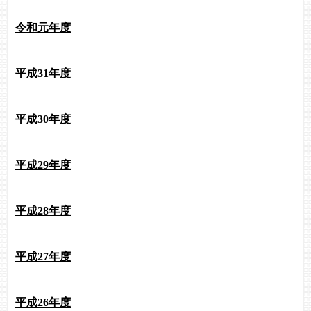
令和元年度
平成31年度
平成30年度
平成29年度
平成28年度
平成27年度
平成26年度