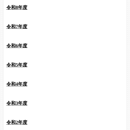
令和8年度
令和7年度
令和6年度
令和5年度
令和4年度
令和3年度
令和2年度