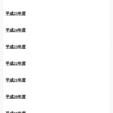
平成25年度
平成24年度
平成23年度
平成22年度
平成21年度
平成20年度