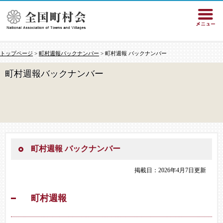
トップページ
>
町村週報バックナンバー
> 町村週報 バックナンバー
町村週報バックナンバー
町村週報 バックナンバー
掲載日：2026年4月7日更新
町村週報