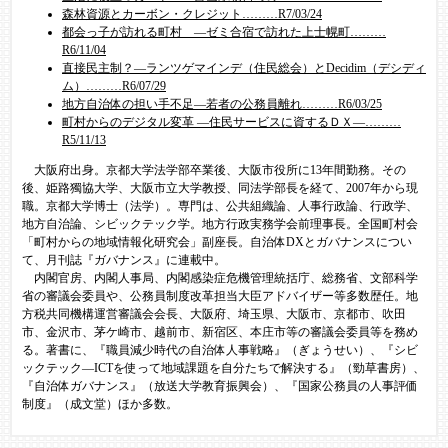
森林資源とカーボン・クレジット………R7/03/24​
都会っ子が訪れる町村 ―ゼミ合宿で訪れた上士幌町………
R6/11/04​
直接民主制？―ランツゲマインデ（住民総会）とDecidim（デシディ
ム）………R6/07/29​
地方自治体の担い手不足―若者の公務員離れ………R6/03/25​
町村からのデジタル変革 ―住民サービスに資するＤＸ―………
R5/11/13​
大阪府出身。京都大学法学部卒業後、大阪市役所に13年間勤務。その
後、姫路獨協大学、大阪市立大学教授、同法学部長を経て、2007年から現
職。京都大学博士（法学）。専門は、公共組織論、人事行政論、行政学、
地方自治論、シビックテック学。地方行政実務学会前理事長。全国町村会
「町村からの地域情報化研究会」副座長。自治体DXとガバナンスについ
て、月刊誌『ガバナンス』に連載中。
内閣官房、内閣人事局、内閣感染症危機管理統括庁、総務省、文部科学
省の審議会委員や、公務員制度改革担当大臣アドバイザー等多数歴任。地
方税共同機構運営審議会会長、大阪府、埼玉県、大阪市、京都市、吹田
市、金沢市、茅ケ崎市、越前市、新宿区、本庄市等の審議会委員等を務め
る。著書に、『職員減少時代の自治体人事戦略』（ぎょうせい）、『シビ
ックテック―ICTを使って地域課題を自分たちで解決する』（勁草書房）、
『自治体ガバナンス』（放送大学教育振興会）、『国家公務員の人事評価
制度』（成文堂）ほか多数。