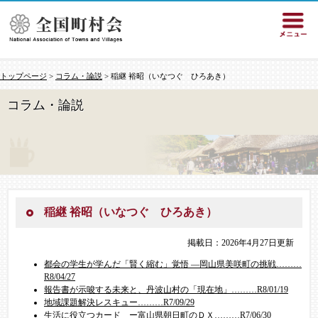
トップページ
>
コラム・論説
> 稲継 裕昭（いなつぐ ひろあき）
コラム・論説
稲継 裕昭（いなつぐ ひろあき）
掲載日：2026年4月27日更新
都会の学生が学んだ「賢く縮む」覚悟 ―岡山県美咲町の挑戦………
R8/04/27​
報告書が示唆する未来と、丹波山村の「現在地」………R8/01/19​
地域課題解決レスキュー………R7/09/29​
生活に役立つカード ー富山県朝日町のＤＸ………R7/06/30​