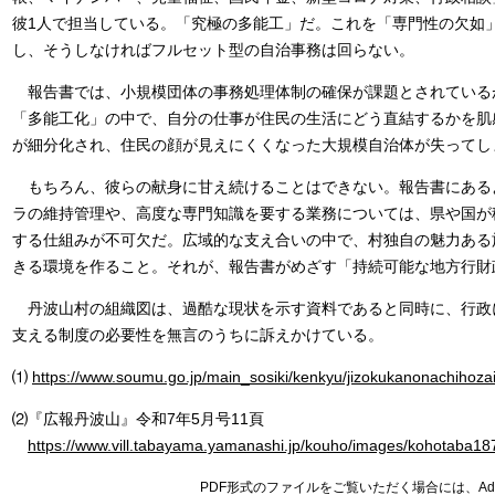
彼1人で担当している。「究極の多能工」だ。これを「専門性の欠如
し、そうしなければフルセット型の自治事務は回らない。
報告書では、小規模団体の事務処理体制の確保が課題とされている
「多能工化」の中で、自分の仕事が住民の生活にどう直結するかを肌
が細分化され、住民の顔が見えにくくなった大規模自治体が失ってし
もちろん、彼らの献身に甘え続けることはできない。報告書にある
ラの維持管理や、高度な専門知識を要する業務については、県や国が
する仕組みが不可欠だ。広域的な支え合いの中で、村独自の魅力ある
きる環境を作ること。それが、報告書がめざす「持続可能な地方行財
丹波山村の組織図は、過酷な現状を示す資料であると同時に、行政
支える制度の必要性を無言のうちに訴えかけている。
⑴
https://www.soumu.go.jp/main_sosiki/kenkyu/jizokukanonachihozai
⑵『広報丹波山』令和7年5月号11頁
https://www.vill.tabayama.yamanashi.jp/kouho/images/kohotaba18
PDF形式のファイルをご覧いただく場合には、Adob