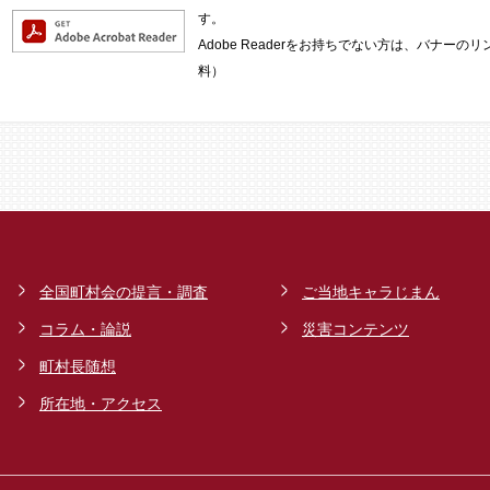
す。
Adobe Readerをお持ちでない方は、バナー
料）
全国町村会の提言・調査
ご当地キャラじまん
コラム・論説
災害コンテンツ
町村長随想
所在地・アクセス