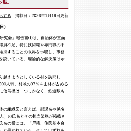
在地」
示する
掲載日：2026年1月19日更新
9日）
る研究会」報告書⑴は、自治体が直面
職員不足、特に技術職や専門職の不
維持することの限界を示唆し、事務
を説いている。理論的な解決策は示
り越えようとしている村を訪問し
00人弱、村域の97％を山林が占める
に信号機は一つしかなく、鉄道駅も
体の組織図と言えば、部課名や係名
4人）の氏名とその担当業務が掲載さ
氏名の横には、「戸籍、住民基本台
」と書かれている。そしていずれも