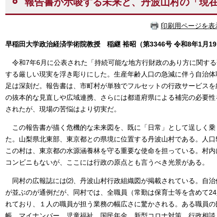
報告書が示唆する未来と、丹波山村の「現
印刷用ページを表
早稲田大学政治経済学術院教授 稲継 裕昭（第3346号 令和8年1月1
​令和7年6月に公表された「持続可能な地方行財政のあり方に関す
する厳しい現実を浮き彫りにした。生産年齢人口の急減に伴う自治体
足は深刻だ。報告書は、市町村が単独でフルセットの行政サービスを
の抜本的な見直しや広域連携、さらには都道府県による補完の必要性
されたが、現場の苦悩はより切実だ。
この報告書が描く危機的な未来図を、既に「日常」として逞しく乗
た。山梨県北東部、東京都との県境に位置する丹波山村である。人口5
この村は、東京都の水源涵養林を守る重要な使命を担っている。村内
コンビニもないが、ここには行政の原点とも言うべき光景がある。
同村の広報誌には⑵、丹波山村行政組織図が掲載されている。自治
が並ぶのが通例だが、同村では、全職員（常勤は保育士等を含めて2
れており、１人の職員が担う業務の幅広さに驚かされる。ある職員の
帳、マイナンバー、児童福祉、国民年金、新型コロナ対策、行政相談