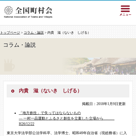
トップページ
>
コラム・論説
> 内貴 滋（ないき しげる）
コラム・論説
内貴 滋（ないき しげる）
掲載日：2018年1月9日更新
「地方創生」で失ってはならないもの
― 一村一品運動とふるさと創生を立案した立場から………
H26/12/22
東京大学法学部公法学科卒、法学博士、昭和49年自治省（現総務省）に入