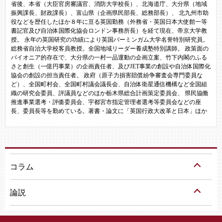
省後、本省（大臣官房審議官、消防大学校長）、北海道庁、大分県（地域
振興課長、財政課長）、富山県（企画県民部長、総務部長）、 北九州市助
役などを歴任したほか８年に亘る英国勤務（外務省・英国日本大使館一等
書記官及び自治体国際化協会ロンドン事務所長）を経て現在、帝京大学教
授。 永年の英国研究の功績により英国バーミンガム大学名誉特別研究員。
総務省自治大学校客員教授。全国地域リーダー養成塾特別講師。 政策面の
パイオニア的存在で、大分県の一村一品運動の企画立案、竹下内閣のふる
さと創生（一億円事業）の企画責任者、及びJET事業の創設や自治体国際化
協会の創設の担当責任者。 政府（原子力損害賠償紛争審査会専門委員な
ど）、全国町村会、全国町村議会議長会、自治体衛星通信機構など全国組
織の研究会委員、評議員などのほか栃木県総合計画策定委員会、 県民協働
推進事業選考・評価委員会、宇都宮市指定管理者選考等委員会などの座
長、委員長等を勤めている。著書・論文に「英国行政大改革と日本」ほか
コラム
論説