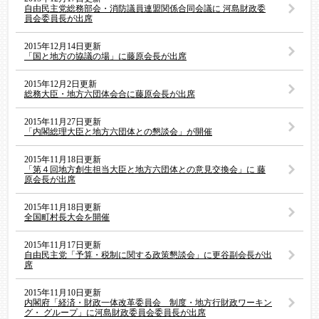
自由民主党総務部会・消防議員連盟関係合同会議に 河島財政委
員会委員長が出席
2015年12月14日更新
「国と地方の協議の場」に藤原会長が出席
2015年12月2日更新
総務大臣・地方六団体会合に藤原会長が出席
2015年11月27日更新
「内閣総理大臣と地方六団体との懇談会」が開催
2015年11月18日更新
「第４回地方創生担当大臣と地方六団体との意見交換会」に 藤
原会長が出席
2015年11月18日更新
全国町村長大会を開催
2015年11月17日更新
自由民主党「予算・税制に関する政策懇談会」に更谷副会長が出
席
2015年11月10日更新
内閣府「経済・財政一体改革委員会 制度・地方行財政ワーキン
グ・ グループ」に河島財政委員会委員長が出席