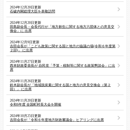
2024年12月20日更新
石破内閣総理大臣を表敬訪問
2024年12月20日更新
田島副会長・会長代行が「地方創生に関する地方六団体との意見交
換会」に 出席
2024年12月9日更新
吉田会長が「こども政策に関する国と地方の協議の場(令和６年度第
２回)」 に出席
2024年11月27日更新
西本財政委員長が 自民党「予算・税制等に関する政策懇談会」に出
席
2024年11月26日更新
鈴木副会長が「地域脱炭素に関する国と地方の意見交換会（第２
回）」 に出席
2024年11月20日更新
令和6年度 全国町村長大会を開催
2024年10月25日更新
吉田会長が「令和６年度地方財政審議会」ヒアリングに出席