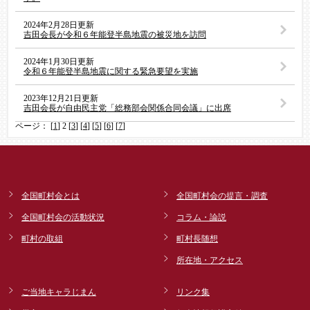
2024年2月28日更新
吉田会長が令和６年能登半島地震の被災地を訪問
2024年1月30日更新
令和６年能登半島地震に関する緊急要望を実施
2023年12月21日更新
吉田会長が自由民主党「総務部会関係合同会議」に出席
ページ： [
1
] 2 [
3
] [
4
] [
5
] [
6
] [
7
]
全国町村会とは
全国町村会の提言・調査
全国町村会の活動状況
コラム・論説
町村の取組
町村長随想
所在地・アクセス
ご当地キャラじまん
リンク集