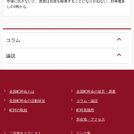
市場に出さないと、悪貨は良貨を駆逐することになりかねない。好事魔多
しの1例かも。
コラム
論説
全国町村会とは
全国町村会の提言・調査
全国町村会の活動状況
コラム・論説
町村の取組
町村長随想
所在地・アクセス
ご当地キャラじまん
リンク集