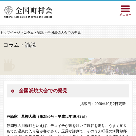
トップページ
>
コラム・論説
> 全国炭焼大会での発見
コラム・論説
全国炭焼大会での発見
掲載日：2000年10月2日更新
評論家 草柳大蔵（第2330号・平成12年10月2日）
静岡県の川根町といえば、デコイチが煙を吐いて峡谷を走り、うまく掘り
あてた温泉に入り込み客が多く、玉露が評判で、そのうえ町長の河野敏郎