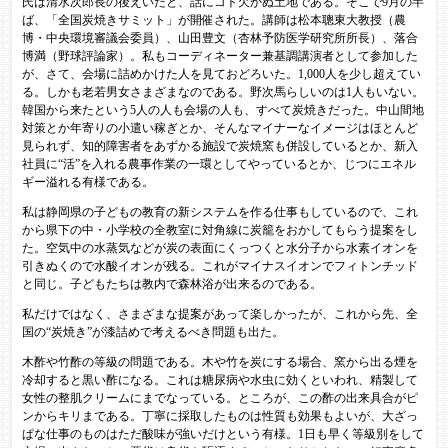
氏は清水次郎長の後えいだと、話にコト欠かぬ土地である。そこで9月の半
ば、「全国炭焼きサミット」が開催された。講師は松本聰東大教授（農
博・中央環境審議会委員）、山田豊文（杏林予防医学研究所所長）、落合
博満（野球評論家）。私もコーディネーター兼基調講演者として参加した
が、さて、会場に詰めかけた人を見ておどろいた。1,000人を少し超えてい
る。しかも老若男女さまざまなのである。野次馬らしいのは1人もいない。
韓国から来たという5人の人も会場の人も、すべて炭焼きだった。中山間地
対策とか年寄りの小遣い稼ぎとか、そんなマイナーなイメージはほとんど
見られず、知的障害者をあずかる施設で炭焼窯も併設しているとか、新入
社員に“活”を入れる農事作業の一環としてやっているとか、じつにエネル
ギー溢れる有様である。
私は静岡県の子どもの教育の新システムを作る仕事もしているので、これ
から県下の中・小学校の全教室に対角線に炭籠をおかしてもらう提案をし
た。空気中の水蒸気などが炭の表面にくっつくと水分子から水素イオンを
引きぬくので水酸イオンが残る。これがマイナスイオンでフィトンチッド
と同じ。子どもたちは教内で森林浴が出来るのである。
私だけではなく、さまざまな提案があって楽しかったが、これから先、全
国の“炭焼き”が漆詰めで考えるべき問題も出た。
木酢や竹酢の等級の問題である。木や竹を炭にする場合、窯から出る煙を
冷却すると黒い酢になる。これは糖尿病や水虫に効くといわれ、精製して
女性の整肌クリームにまでなっている。ところが、この酢の出来具合がピ
ンからキリまである。丁寧に採取したものは性質も効果もよいが、大ざっ
ぱな仕事のものはただ酸味が強いだけという有様。1日も早く等級別をして