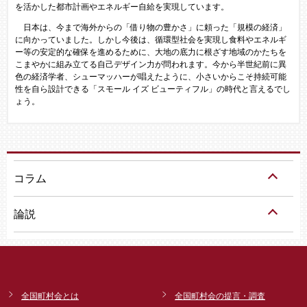
を活かした都市計画やエネルギー自給を実現しています。
日本は、今まで海外からの「借り物の豊かさ」に頼った「規模の経済」
に向かっていました。しかし今後は、循環型社会を実現し食料やエネルギ
ー等の安定的な確保を進めるために、大地の底力に根ざす地域のかたちを
こまやかに組み立てる自己デザイン力が問われます。今から半世紀前に異
色の経済学者、シューマッハーが唱えたように、小さいからこそ持続可能
性を自ら設計できる「スモール イズ ビューティフル」の時代と言えるでし
ょう。​
コラム
論説
全国町村会とは
全国町村会の提言・調査