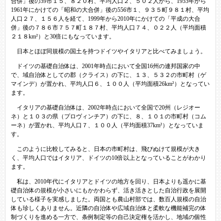
合併」後の39市１５、８２０村、平均人口２、５０２人から、1953年から
1961年にかけての「昭和の大合併」後の556市１、９３５町９８１村、平均
人口２７、１５６人を経て、1999年から2010年にかけての「平成の大合
併」後の７８６市７５７町１８７村、平均人口７４、０２２人（平均面積
２１８km²）と30倍にもなっています。
日本とほぼ同規模の国土を持つドイツやイタリアと比べてみましょう。
ドイツの基礎自治体は、2001年時点において全国16州の連邦国家の中
で、域自治体としての郡（クライス）の下に、１３、５３２の市町村（ゲ
マインデ）が置かれ、平均人口６、１００人（平均面積26km²）となってい
ます。
イタリアの基礎自治体は、2002年時点において全国で20州（レジオー
ネ）と１０３の県（プロヴィンチア）の下に、８、１０１の市町村（コム
ーネ）が置かれ、平均人口７、１００人（平均面積37km²）となっていま
す。
このように比較してみると、日本の市町村は、飛びぬけて規模が大き
く、平均人口ではイタリア、ドイツの10倍以上となっていることがわかり
ます。
私は、2010年代にイタリアとドイツの地方を回り、日本よりも遥かに基
礎自治体の規模が小さいにもかかわらず、活き活きとした自治行政を展開
している様子を実感しました。両国とも農山村部では、数百人規模の自治
体も珍しくありません。近隣の自治体や広域自治体と柔軟な機能補完の体
制づくりを進める一方で、条例制定等の自己決定権を活かし、地域の個性