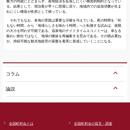
働力の問題にとどまらず、夜間経済を拡張しにくい構造的制約となってい
る。結果として、宿泊客が早々に部屋に戻り、地域内での追加消費が生ま
れにくい構造が依然として残っている。
それでもなお、各地の実践は重要な示唆を与えている。夜の時間を「何
もない時間」から「地域らしさを味わう時間」へと転換する試みは、規模
の大小を問わず可能である。温泉地のナイトタイムエコノミーは、単なる
賑わい創出ではなく、地域の価値を再編集する営みである。その積み重ね
が、持続可能な観光地経営の基盤を着実に形成していくことになる。
コラム
論説
全国町村会とは
全国町村会の提言・調査