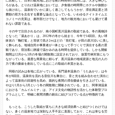
に比較して、日本の観光地における夜の時間帯の活用には、大きな伸びし
ろがある。とりわけ温泉地においては、夕食後の時間帯にホテルや旅館か
ら抜け出し、温泉街でいかに楽しく過ごしてもらうかが、滞在満足度と消
費額の双方を左右する重要な論点となっている。いわゆるナイトタイムエ
コノミーの充実は、都市部だけでなく、地方の観光地においても避けて通
れない課題である。
その中で注目されるのが、南小国町黒川温泉の取組である。冬の風物詩
となった「湯あかり」は、2012年の冬から始まり、今年で14回目。丸い球
体状の「鞠灯篭」と筒状で高さ2ｍほどの「筒灯篭」が田の原川沿いに美し
く飾られる。地域住民や事業者が一体となって手づくりで演出する夜の景
観であり、宿泊客に静謐で温かみのある時間を提供している。しかも開催
期間は12月から3月の冬場の閑散期に設定されており、放置竹林対策にもつ
ながっている。過度な商業化に頼らず、黒川温泉の地域資源と地元の人の
力で夜の価値を創出している点にこの取組の本質がある。
同様の試みは各地に広がっている。長門湯本温泉の「うたあかり」は今
年が8回目。温泉街を流れる音信川を舞台に、音と光を組み合わせた演出に
よって温泉街の回遊性を高め、面的な夜間の滞在価値を引き上げている。
やはり1月から3月という冬の閑散期に開催されている。また、阿寒湖温泉
における「カムイルミナ」は、アイヌ文化の物語性を活かした体験型プロ
グラムとして、明確に夜間消費の創出に結びつけている点が特徴的であ
る。
もっとも、こうした取組が直ちに大きな経済効果へと結びつくわけでは
ない。多くの温泉地では深刻な人手不足に直面しており、これは単なる労