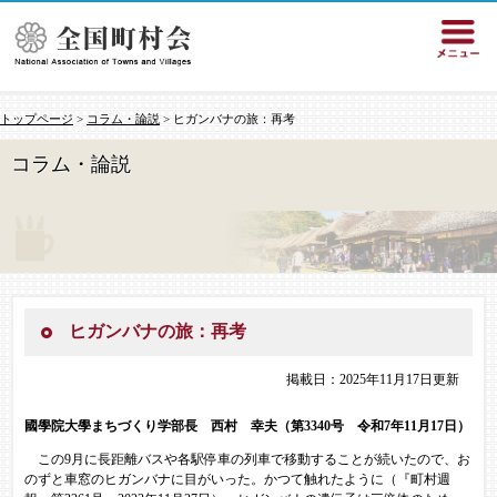
トップページ
>
コラム・論説
> ヒガンバナの旅：再考
コラム・論説
ヒガンバナの旅：再考
掲載日：2025年11月17日更新
國學院大學まちづくり学部長​ 西村 幸夫（第3340号 令和7年11月17日）
この9月に長距離バスや各駅停車の列車で移動することが続いたので、お
のずと車窓のヒガンバナに目がいった。かつて触れたように（『町村週