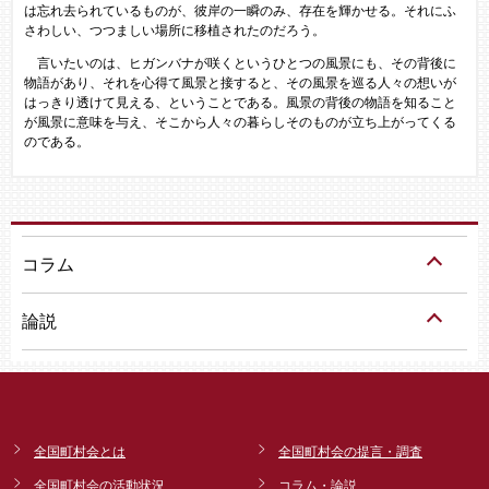
は忘れ去られているものが、彼岸の一瞬のみ、存在を輝かせる。それにふ
さわしい、つつましい場所に移植されたのだろう。
言いたいのは、ヒガンバナが咲くというひとつの風景にも、その背後に
物語があり、それを心得て風景と接すると、その風景を巡る人々の想いが
はっきり透けて見える、ということである。風景の背後の物語を知ること
が風景に意味を与え、そこから人々の暮らしそのものが立ち上がってくる
のである。
コラム
論説
全国町村会とは
全国町村会の提言・調査
全国町村会の活動状況
コラム・論説