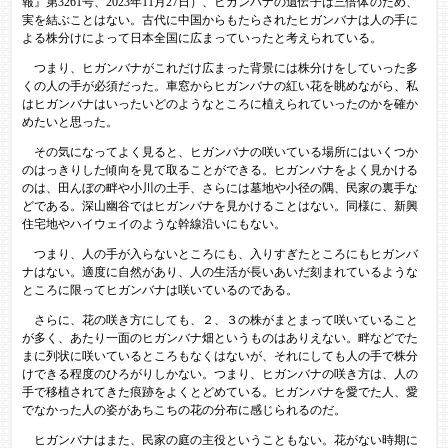
報』第3261号、2023年11月27日）、ヒガンバナの遺伝子は三倍体のため、
実を結ぶことはない。古代に中国からもたらされたヒガンバナは人の手に
よる株分けによって日本全国に広まっていったと考えられている。
つまり、ヒガンバナがこれだけ広まった背景には株分けをしていった多
くの人の手が必須だった。車窓からヒガンバナの紅い花を眺めながら、私
はヒガンバナはいったいどのようなところに植えられていったのかを確か
めたいと思った。
その気になってよく見ると、ヒガンバナの咲いている場所にはいくつか
のはっきりした傾向を見て取ることができる。ヒガンバナをよく見かける
のは、田んぼの畔や小川の土手、さらには墓地や小径の隅、民家の裏手な
どである。深山幽谷ではヒガンバナを見かけることはない。同様に、新興
住宅地やハイウェイのような幹線沿いにもない。
つまり、人の手が入らないところにも、入りすぎたところにもヒガンバ
ナはない。適度に自然があり、人の生活が長いあいだ刻まれているような
ところに限ってヒガンバナは咲いているのである。
さらに、花の咲き方にしても、２、３の株がまとまって咲いていること
が多く、あたり一面のヒガンバナ畑というものはありえない。畔などでた
まに列状に咲いているところもなくはないが、それにしても人の手で株分
けできる程度のひろがりしかない。つまり、ヒガンバナの咲き方は、人の
手で移植されてきた痕跡をよくとどめている。ヒガンバナを愛でた人、愛
でなかった人の姿があちこちの花の分布に感じられるのだ。
ヒガンバナはまた、民家の庭の主役ということもない。花がない時期に