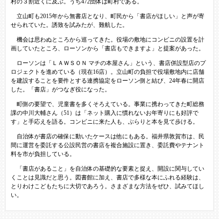
村の３割近くに及ぶ。うち472団体は町村である。
立山町も2015年から無書店となり、町民から「書店がほしい」と声が寄
せられていた。誘致を試みたが、難航した。
機会は思わぬところから巡ってきた。役場の敷地にコンビニの設置を計
画していたところ、ローソンから「書店もできますよ」と提案があった。
ローソンは「ＬＡＷＳＯＮ マチの本屋さん」という、書店併設型店のプ
ロジェクトを進めている（現在16店）。立山町の負担で役場敷地内に店舗
を建設することを要件とする連携協定をローソン側と結び、24年春に開店
した。「書店」がつなぎ役になった。
町側の要望で、児童書を多くそろえている。事業に携わってきた町総務
課の中川大輔さん（51）は「ネット購入に慣れないお年寄りにも好評で
す」と手応えを語る。コンビニに来た人も、ぶらりと本を見て歩ける。
自治体が書店の確保に動いたケースは他にもある。福井県敦賀市は、民
間に運営を委託する公設民営の書店を複合施設に置き、委託費やテナント
料を市が負担している。
「書店があること」を自治体の基礎的な要素と捉え、開設に関与してい
くことは見識だと思う。図書館に加え、書店で多様な本にふれる経験は、
とりわけこどもたちに大切であろう。さまざまな方法をぜひ、試みてほし
い。