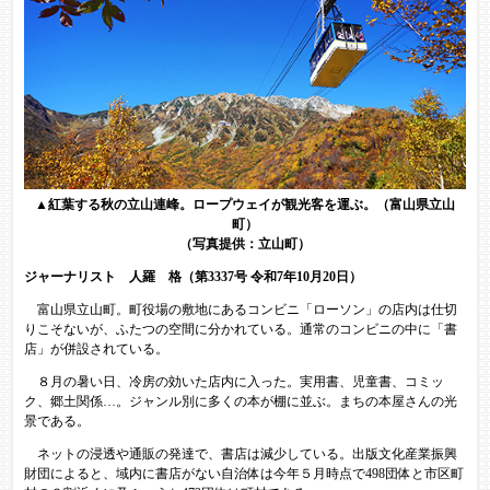
▲
紅葉する秋の立山連峰。ロープウェイが観光客を運ぶ。（富山県立山
町）
（写真提供：立山町）
ジャーナリスト 人羅 格（第3337号 令和7年10月20日）
富山県立山町。町役場の敷地にあるコンビニ「ローソン」の店内は仕切
りこそないが、ふたつの空間に分かれている。通常のコンビニの中に「書
店」が併設されている。
８月の暑い日、冷房の効いた店内に入った。実用書、児童書、コミッ
ク、郷土関係…。ジャンル別に多くの本が棚に並ぶ。まちの本屋さんの光
景である。
ネットの浸透や通販の発達で、書店は減少している。出版文化産業振興
財団によると、域内に書店がない自治体は今年５月時点で498団体と市区町