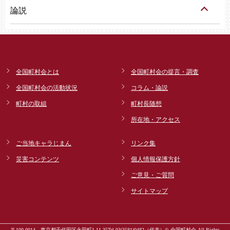
論説
全国町村会とは
全国町村会の提言・調査
全国町村会の活動状況
コラム・論説
町村の取組
町村長随想
所在地・アクセス
ご当地キャラじまん
リンク集
災害コンテンツ
個人情報保護方針
ご意見・ご質問
サイトマップ
〒100-0014 東京都千代田区永田町1-11-35
Tel.03(3581)0482（代表）
© 全国町村会 All Rights