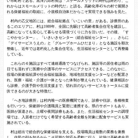
い市町村である。黒澤八郎村長は「スケールメリットの時代は終わり、こ
れからはスモールメリットの時代だ」と語る。高齢化率45％の村で展開さ
れる保健福祉の取組に、小規模自治体だからこそ実現できる強みを見た。
村内の乙父地区には、総合福祉拠点「いこいの里」がある。診療所のあ
るこのエリアに、村は1989年、全国に先駆けて高齢者集合住宅を建設し、
高齢になっても安心して暮らせる環境づくりに力を注いだ。その後、「す
こやかセンター」、「いきいきセンター（総合福祉センター）」、さらに
「デイサービスうえの」と「グループホームひだまり」となる施設を順次
整備し、近年では老朽化した集合住宅も、生活福祉センターとして再整備
している。
これらの６施設はすべて連絡通路でつなげられ、施設等の居住者は雨の
日でも濡れずに医療や介護等のサービスにアクセスできる。このなかに、
役場の保健福祉課や社会福祉協議会、地域包括支援センターなどが配置さ
れ、医療・福祉・介護が一体となった体制が整えられている。健康相談か
ら診療、介護予防や生活支援まで、切れ目のないサービスをトータルに提
供できるのが大きな特徴だ。
「へき地診療所」は村内唯一の医療機関であり、診療や往診、各種検査
を行いつつ、保健師や介護職員と緊密に連携する。県のサポートもあり、
医師が派遣され、土曜や夜間診療もある。また、生活福祉センターの調理
場では、入居者だけでなく希望する高齢者全般を対象に配食サービスも実
施されている。
村は総出で総合的な保健福祉を支える。役場職員は複数の業務を兼務
し、住民の顔を知るからこそ可能な対応を柔軟に行う。社協は高齢者全戸