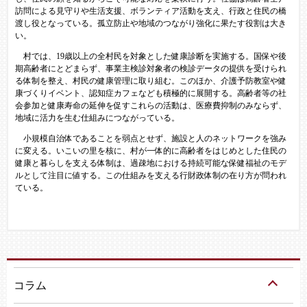
訪問による見守りや生活支援、ボランティア活動を支え、行政と住民の橋
渡し役となっている。孤立防止や地域のつながり強化に果たす役割は大き
い。
村では、19歳以上の全村民を対象とした健康診断を実施する。国保や後
期高齢者にとどまらず、事業主検診対象者の検診データの提供を受けられ
る体制を整え、村民の健康管理に取り組む。このほか、介護予防教室や健
康づくりイベント、認知症カフェなども積極的に展開する。高齢者等の社
会参加と健康寿命の延伸を促すこれらの活動は、医療費抑制のみならず、
地域に活力を生む仕組みにつながっている。
小規模自治体であることを弱点とせず、施設と人のネットワークを強み
に変える。いこいの里を核に、村が一体的に高齢者をはじめとした住民の
健康と暮らしを支える体制は、過疎地における持続可能な保健福祉のモデ
ルとして注目に値する。この仕組みを支える行財政体制の在り方が問われ
ている。
コラム