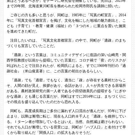
策はどうあるべきか」をテーマに研究会を開催している。先日は、2023年
まで20年間、北海道東川町長を務められた松岡市郎氏を講師に招いた。
ご存じの方も多いと思うが、同町は、1985年に「写真の町宣言」、2014
年に「写真文化首都宣言」を掲げ、文化を軸にした地域の魅力創出と、こ
ども（子育て）・教育・健康（福祉）の「３つのＫ」に重点を置いた施策
を進めてきた町だ。
注目したいのは、「写真文化首都宣言」の中で、同町が「適疎」のまち
づくりも宣言していたことだ。
「適疎」という言葉は、コミュニティデザインに造詣の深い山崎亮・関
西学院教授が以前から提唱していた言葉だ。コロナ禍で「密」のリスクが
叫ばれたことで注目されたが、松岡氏によると、すでに1969年刊行の『過
疎社会』（米山俊直著）に、この言葉の初出があるらしい。
「過疎」でも「過密」でもなく、適当に「疎」が存在する農村だからこ
そ、人間の顔が見え、挨拶があり、会話があり、人々が共生できる居場所
がある。農村政策研究の第一人者である小田切徳美氏の提唱する「にぎや
かな過疎」とも通じる言葉だが、同町はすでに2014年には、まちづくりに
その視点を盛り込んでいたのだから恐れ入る。
同町も、高度成長期はご多分に漏れず人口流出が進んだが、95年に下げ
止まり、以降は漸増に転じ、現在も人口約８千人と「適疎」を維持してい
る。Ｉターン者が増加しているとはいえ、当然、自然減は避けられない。
それでも人口が漸増している背景には、同町が「ハブ人口」と名付けて早
くから取り組んだ「関係人口」の拡大もありそうだ。