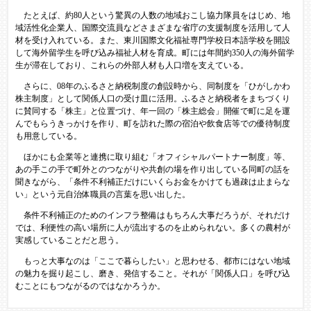
たとえば、約80人という驚異の人数の地域おこし協力隊員をはじめ、地
域活性化企業人、国際交流員などさまざまな省庁の支援制度を活用して人
材を受け入れている。また、東川国際文化福祉専門学校日本語学校を開設
して海外留学生を呼び込み福祉人材を育成。町には年間約350人の海外留学
生が滞在しており、これらの外部人材も人口増を支えている。
さらに、08年のふるさと納税制度の創設時から、同制度を「ひがしかわ
株主制度」として関係人口の受け皿に活用。ふるさと納税者をまちづくり
に賛同する「株主」と位置づけ、年一回の「株主総会」開催で町に足を運
んでもらうきっかけを作り、町を訪れた際の宿泊や飲食店等での優待制度
も用意している。
ほかにも企業等と連携に取り組む「オフィシャルパートナー制度」等、
あの手この手で町外とのつながりや共創の場を作り出している同町の話を
聞きながら、「条件不利補正だけにいくらお金をかけても過疎は止まらな
い」という元自治体職員の言葉を思い出した。
条件不利補正のためのインフラ整備はもちろん大事だろうが、それだけ
では、利便性の高い場所に人が流出するのを止められない。多くの農村が
実感していることだと思う。
もっと大事なのは「ここで暮らしたい」と思わせる、都市にはない地域
の魅力を掘り起こし、磨き、発信すること。それが「関係人口」を呼び込
むことにもつながるのではなかろうか。