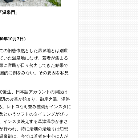
「温泉門」
6年10月7日）
つての旧態依然とした温泉地とは別世
ていた温泉地になぜ、若者が集まる
頭に官民が日々努力してきた結果で
全国的に例をみない。その要因を私見
米国で誕生、日本語アカウントの開設は
」周辺の改革が始まり、御座之湯、湯路
る。レトロな町並み整備がインスタに
及というソフトのタイミングがぴっ
、インスタ映えする草津温泉がまさ
が行われ、特に湯畑の湯煙りは幻想
温泉街に、今では若者を中心に人が