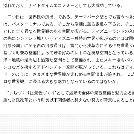
溢れており、ナイトタイムエコノミーとしても大成功している。
二つ目は「世界観の演出」である。テーマパーク型とでも言うべき
は、バスターミナルである。そこから湯畑に至る坂道を下ると、そこ
とした全く異なる世界観のある空間が広がる。ディズニーランドの入
の先にシンデレラ城というディズニー独特の世界が広がるのとほぼ同
河原公園」に至る西の河原通りは、雷門から浅草寺に至る仲見世通り
基づく町並み整備によって若者好みのレトロな祝祭空間となっている
津・地蔵の湯周辺も洒落た空間として整備され、またスキー場もパレ
ンコなどを擁するアドベンチャー空間が広がっている。これらはディ
ド」のように、さまざまな世界観が楽しめる空間演出が施され、TD
ロな世界観」に浸れる大きな魅力となっているのではないか。
“まちづくりは景色づくり”として温泉街全体の景観整備と魅力ある
胆な財政改革という町長以下関係者の見えない努力が背景にあること