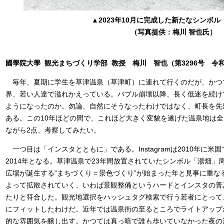
▲
2023年10月に完成した新たなシンボル
（写真提供：梅川 智也氏）
國學院大學 観光まちづくり学部 教授 梅川 智也（第3296号 令和
​ 毎年、夏期に学生を草津温泉（草津町）に連れて行くのだが、か
界、若い人達で溢れかえっている。バブル崩壊以降、長く低迷を続け
ようになったのか。勿論、自然にそうなったわけではなく、町長を先
ある。この10年ほどの間で、これほど大きく変貌を遂げた温泉地は
ながら2点、考察してみたい。
一つ目は「インスタとともに」である。Instagramは2010年に
2014年となる。草津温泉で23年間放置されていたシンボル「湯畑
広場が誕生する“まちづくり＝景色づくり”が始まった年と見事に重な
よって拡散されていく、いわば景観整備というハードとインスタの普
たりと符合した。観光地選択をハッシュタグ検索で行う若者にとって
にフィットしたわけだ。近年では温泉街の至るところでライトアップ
的な雰囲気を醸し出す。かつては真っ暗で誰も歩いていなかった夜の