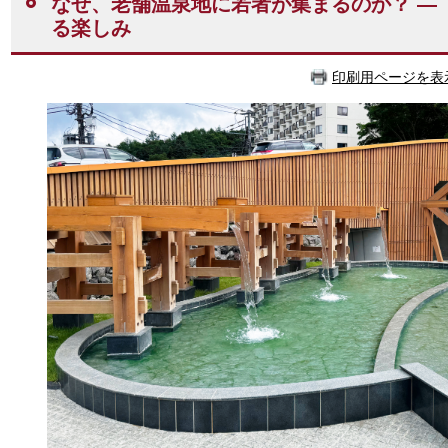
なぜ、老舗温泉地に若者が集まるのか？ ―
る楽しみ
印刷用ページを表