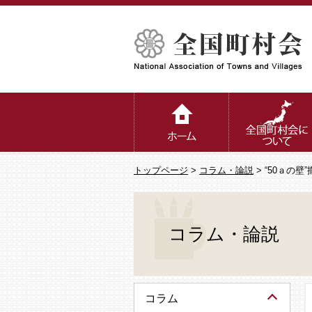
トップページ
>
コラム・論説
> “50ａの
コラム・論説
コラム