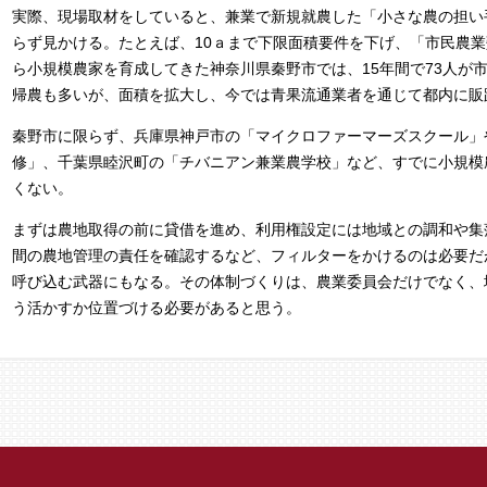
実際、現場取材をしていると、兼業で新規就農した「小さな農の担い
らず見かける。たとえば、10ａまで下限面積要件を下げ、「市民農
ら小規模農家を育成してきた神奈川県秦野市では、15年間で73人が
帰農も多いが、面積を拡大し、今では青果流通業者を通じて都内に販
秦野市に限らず、兵庫県神戸市の「マイクロファーマーズスクール」
修」、千葉県睦沢町の「チバニアン兼業農学校」など、すでに小規模
くない。
まずは農地取得の前に貸借を進め、利用権設定には地域との調和や集
間の農地管理の責任を確認するなど、フィルターをかけるのは必要だ
呼び込む武器にもなる。その体制づくりは、農業委員会だけでなく、
う活かすか位置づける必要があると思う。​