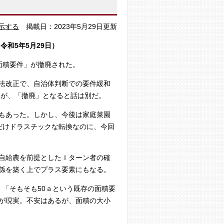
示する
掲載日：2023年5月29日更新
令和5年5月29日）
面積要件」が撤廃された。
地法改正で、自治体判断での要件緩和
いが、「撤廃」となると話は別だ。
もあった。しかし、今後は家庭菜園
だけドラスチックな転換なのに、今回
自給農を前提としたＩターン者の確
係を築く上でプラス要素にもなる。
「そもそも50ａという既存の面積要
が現実。不安はあるが、面積の大小