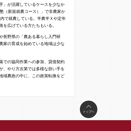
手」が活躍しているケースを少なか
業塾（新規就農コース）」で非農家か
市内で就農している。半農半Ｘや定年
路を広げている方たちもいる。
や長野県の「農ある暮らし入門研
農家の育成を始めている地域は少な
落での協同作業への参加、貸借契約
が、やり方次第では多様な担い手を
地域農政の中に、この政策転換をど
トップへ