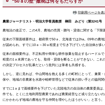
“50ａの壁”撤廃は何をもたらすか
印刷用ページを表
農業ジャーナリスト・明治大学客員教授 榊田 みどり（第3241号 
農地法の改正で、この4月、農地の売買・贈与・貸借に関する「下限
従来の下限面積要件は、都府県で50ａ、北海道では2ha。09年の農
が認められ、すでに10ａ～30ａ程度まで引き下げていた自治体が多
従来の面積要件は、不正転用や簡単な耕作放棄を阻止するハードルで
程度の1ａ未満であっても、取得・貸借を断ることができない。これ
の決定プロセスが乱暴だという批判には筆者も共感する。
しかし、逆に見れば、中山間地を抱える多くの町村にとって、兼業・
保や、地域の非農家を水路や畦畔管理などで従来の担い手との協同関
すでに1ａまで面積要件を下げていた北陸地方の自治体の農業委員は、
件でも、とくに土地利用型農業であれば農業経営など成り立たないの
にかかわらず地域の農地を守る仲間を増やしたほうがいい」と言う。