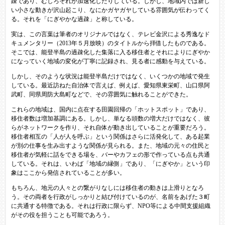
疎であり、むしろそれが加速化したりしている。しかし、地域内では新し
い小さな動きが沢山起こり、なにかガヤガヤしている雰囲気が伝わってく
る。それを「にぎやかな過疎」と称している。
実は、この言葉は筆者のオリジナルではなく、テレビ金沢による秀逸なド
キュメンタリー（2013年５月放映）のタイトルから拝借したものである。
そこでは、能登半島の過疎化した集落に入る移住者とそれによりにぎやか
になっていく地域の変化が丁寧に記録され、見る者に感動を与えている。
しかし、そのような状況は能登半島だけではなく、いくつかの地域で発生
している。最近訪ねた自治体で言えば、例えば、愛知県東栄町、山口県阿
武町、同県周防大島町などで、その雰囲気に触れることができた。
これらの地域は、国内に点在する田園回帰の「ホットスポット」であり、
移住者数は増加基調にある。しかし、単なる頭数の増大だけではなく、彼
らがネットワークを作り、それ自体が動き出していることが重要だろう。
移住者相互の「人が人を呼ぶ」という関係はさらに活発化して、ある起業
が別の仕事を生み出すような関係が見られる。また、地域の元々の住民と
移住者が気軽に話をできる場を、バーやカフェの形で作っている点も共通
している。それは、いわば「地域の縁側」であり、「にぎやか」という印
象はここから発信されていることが多い。
もちろん、地元の人々との繋がりなしには移住者の動きは上滑りとなろ
う。その両者を行政がしっかりと結び付けているのが、名前をあげた３町
に共通する特徴である。それは行政に限らず、NPO等による中間支援組織
がその役を担うことも可能であろう。