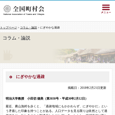
トップページ
>
コラム・論説
> にぎやかな過疎
コラム・論説
にぎやかな過疎
掲載日：2018年2月21日更新
明治大学教授 小田切 徳美
（第3030号・平成30年2月12日）
最近、農山漁村を歩くと、「過疎地域にもかかわらず、にぎやかだ」とい
う矛盾した印象を持つことがある。人口データを見る限りは依然として過