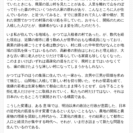
ていたときにも、廃屋の並ぶ村を見たことがある。人里を離れて山をのぼ
って行った森の中にいくつかの人家の群れがあり、こんなところに人が住
んでいるのか、と近づいてみると、すでに放置されて久しい家や畑が、荒
れた状態でかつての村落の在り処を示していた。おそらく、開拓のために
入植した人びとが、後継者がないまま姿を消したのだろう。
いま私が住んでいる地域も、かつては入植者の村であった。が、数代を経
た現在は、近隣の都市に通う勤め人が世帯のおもな構成員になっており、
農業の跡を継ごうとする者は数少ない。村に残った中年世代がなんとか地
域の活気を保ってはいるものの、高齢者の割合はじわじわと増え続け、大
きな古い家に老人がひとりだけで暮らしている家庭も珍しくなくなった。
このままいけばいずれは過疎化の道をたどり、廃村とまではいかなくて
も、歯の抜けたような淋しい村になってしまうかもしれない。
かつては下のほうの集落に住んでいた一家から、次男や三男が田畑を求め
て独立し、山間地に入植して新しい村を切り開いた。それが星霜を経て、
後継の若者は生家を離れて都会に出たまま帰ろうとせず、山を下ることを
拒む老人だけがそこに取残されていく。私たちの村だけではない、それは
日本のいたるところで展開されている構図である。
こうした変遷は、ある 意 味では、明治以来の政治と行政が意図した、日本
の近代化の筋道を示す変遷であるといえないこともない。農地の開拓と農
産物の増産を奨励した時代から、工業化の推進と、その結果として都市に
人口と経済力が集中する時代へ。それが、いま行き詰まって新たな問題を
生んでいるのである。