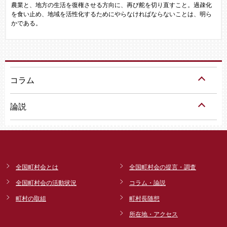
農業と、地方の生活を復権させる方向に、再び舵を切り直すこと。過疎化
を食い止め、地域を活性化するためにやらなければならないことは、明ら
かである。
コラム
論説
全国町村会とは
全国町村会の提言・調査
全国町村会の活動状況
コラム・論説
町村の取組
町村長随想
所在地・アクセス