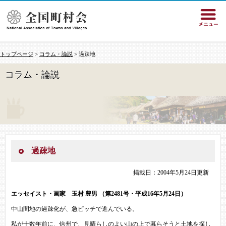
トップページ
>
コラム・論説
> 過疎地
コラム・論説
過疎地
掲載日：2004年5月24日更新
エッセイスト・画家 玉村 豊男
（第2481号・平成16年5月24日）
中山間地の過疎化が、急ピッチで進んでいる。
私が十数年前に、信州で、見晴らしのよい山の上で暮らそうと土地を探し