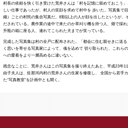
村長の依頼を快く引き受けた荒井さんは「村を記憶に留めておこう」
しい仕事であったが、村人の笑顔を求めて村中を 歩いた。写真集で目
織）ごとの村民の集合写真だ。8割以上の人が顔を出したというが、
だされている。農作業の途中で来たのか草刈り機を持つ人、畑で採れ
升瓶の箱に座る人、連れてこられた犬までが笑っている。
完成した写真集は村の全戸に配布された。「都会に住む親せきに送る
く思いを寄せる写真家によって、魂を込めて 切り取られた、これら
への愛着をより一層高めるに違いない。
残念なことに、荒井さんはこの写真集を撮り終えたあと、平成23年1
由子夫人は、佐那河内村の荒井さんの生家を修復し、 全国から若手
た“写真教室”を計画中とも聞く。