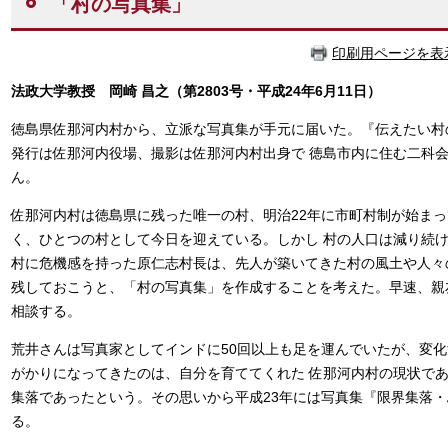
「村の写真集」
印刷用ページを表
法政大学教授 岡崎 昌之
（第2803号・平成24年6月11日）
徳島県佐那河内村から、立派な写真集が手元に届いた。『伝えたい村
発行は佐那河内役場、撮影は佐那河内村出身で 徳島市内に住む二科
ん。
佐那河内村は徳島県に残った唯一の村、明治22年に市町村制が始ま
く、ひとつの村として今日を迎えている。しかし 村の人口は減り続け
村に危機感を持った原仁志村長は、先人が築いてきた村の風土や人々
残しておこうと、「村の写真集」を作成することを考えた。早速、親
相談する。
荒井さんは写真家としてインドに50回以上も足を運んでいたが、変
がかりになってきたのは、自分を育ててくれた 佐那河内村の現状で
集落であったという。その思いから平成23年には写真集『限界集落
る。