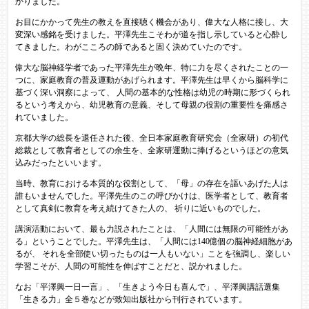
かりました。
お目にかかって先生の教えを直接聴く機会があり、偉大な人格に接し、大
変深い感銘を受けました。平澤先生こそわが道を指し示していると心酔し
てきました。わがこころの師であると固く決めていたのです。
偉大な脳神経学者であった平澤先生が晩年、特に力を尽くされたことの一
つに、家庭教育の普及運動があげられます。平澤先生は早くから脳科学に
基づく深い洞察によって、 人間の基本的な性格は幼児の時期に形づくられ
るという考えから、幼児教育の意義、そして母親の役割の重要性を痛感さ
れていました。
京都大学の総長を退任された後、全日本家庭教育研究会（全家研）の初代
総裁として教育者としての余生を、全家研運動に捧げるというほどの意気
込みだったといいます。
当時、教育における本質的な役割として、「母」の存在を謳いあげた人は
誰もいませんでした。平澤先生のこの呼びかけは、医学者として、教育者
として真剣に教育を考え続けてきた人の、 祈りに近いものでした。
講演活動において、最も力説されたことは、「人間には無限の可能性があ
る」ということでした。平澤先生は、「人間には140億個の脳神経細胞があ
るが、 それを全部使い切ったものは一人もいない」ことを強調し、楽しい
学習こそが、人間の可能性を伸ばすことだと、説かれました。
なお「平澤興一日一言」、「生きよう今日も喜んで」、平澤興講話選集
「生きる力」全５巻などが致知出版社から刊行されています。