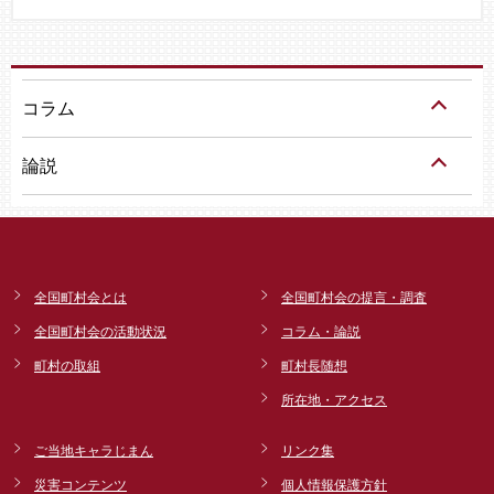
コラム
論説
全国町村会とは
全国町村会の提言・調査
全国町村会の活動状況
コラム・論説
町村の取組
町村長随想
所在地・アクセス
ご当地キャラじまん
リンク集
災害コンテンツ
個人情報保護方針