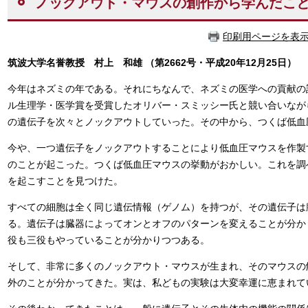
ノックアウト・マウスの創作から学んだこ
印刷用ページを表
筑波大学名誉教授 村上 和雄
（第2662号・平成20年12月25日）
今年はネズミの年である。それにちなんで、ネズミの医学への貢献の話
ル生理学・医学賞を受賞したオリバー・スミッシー氏と競い合いなが
の遺伝子を次々とノックアウトしていった。その中から、つくば低血
今や、一つ遺伝子をノックアウトすることにより低血圧マウスを作製
のことが起こった。つくば低血圧マウスの挙動がおかしい。これを調
を起こすことを見つけた。
すべての細胞は全く同じ遺伝情報（ゲノム）を持つが、その遺伝子は
る。遺伝子は臓器によってオンとオフのパターンを変えることが分か
役も三役もやっていることが分かりつつある。
そして、非常に多くのノックアウト・マウスが生まれ、そのマウスの
外のことが分かってきた。実は、私どもの実験は大変幸運に恵まれて