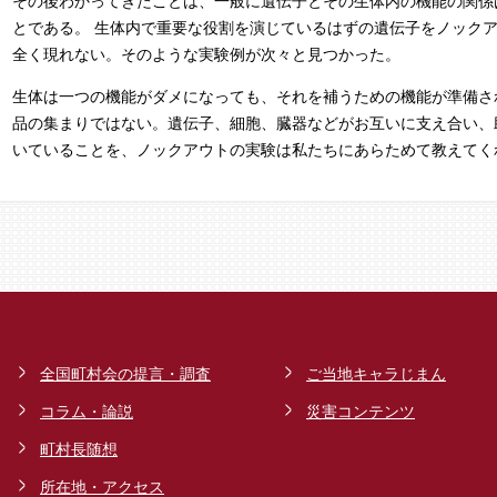
その後わかってきたことは、一般に遺伝子とその生体内の機能の関係
とである。 生体内で重要な役割を演じているはずの遺伝子をノック
全く現れない。そのような実験例が次々と見つかった。
生体は一つの機能がダメになっても、それを補うための機能が準備さ
品の集まりではない。遺伝子、細胞、臓器などがお互いに支え合い、
いていることを、ノックアウトの実験は私たちにあらためて教えてく
全国町村会の提言・調査
ご当地キャラじまん
コラム・論説
災害コンテンツ
町村長随想
所在地・アクセス