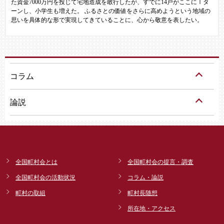
た資金7000万円を投じて宅地造成を敢行したが、すでに14戸がここにⅠタ
ーンし、小学生も増えた。 ふるさとの価値をさらに高めようという地域の
思いを具体的な形で実現してきていることに、心から敬意を表したい。
コラム
論説
全国町村会とは
全国町村会の提言・調査
全国町村会の活動状況
コラム・論説
町村の取組
町村長随想
所在地・アクセス