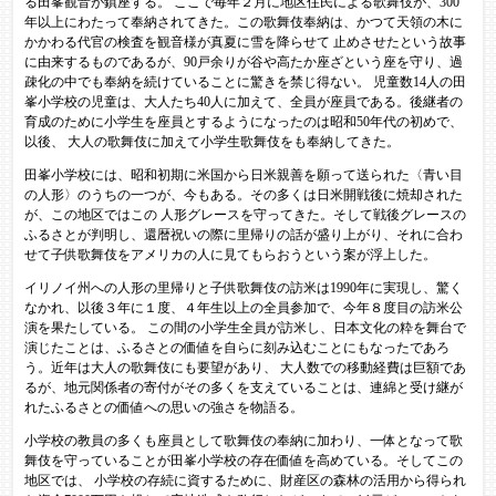
る田峯観音が鎮座する。 ここで毎年２月に地区住民による歌舞伎が、300
年以上にわたって奉納されてきた。この歌舞伎奉納は、かつて天領の木に
かかわる代官の検査を観音様が真夏に雪を降らせて 止めさせたという故事
に由来するものであるが、90戸余りが谷や高たか座ざという座を守り、過
疎化の中でも奉納を続けていることに驚きを禁じ得ない。 児童数14人の田
峯小学校の児童は、大人たち40人に加えて、全員が座員である。後継者の
育成のために小学生を座員とするようになったのは昭和50年代の初めで、
以後、 大人の歌舞伎に加えて小学生歌舞伎をも奉納してきた。
田峯小学校には、昭和初期に米国から日米親善を願って送られた〈青い目
の人形〉のうちの一つが、今もある。その多くは日米開戦後に焼却された
が、この地区ではこの 人形グレースを守ってきた。そして戦後グレースの
ふるさとが判明し、還暦祝いの際に里帰りの話が盛り上がり、それに合わ
せて子供歌舞伎をアメリカの人に見てもらおうという案が浮上した。
イリノイ州への人形の里帰りと子供歌舞伎の訪米は1990年に実現し、驚く
なかれ、以後３年に１度、４年生以上の全員参加で、今年８度目の訪米公
演を果たしている。 この間の小学生全員が訪米し、日本文化の粋を舞台で
演じたことは、ふるさとの価値を自らに刻み込むことにもなったであろ
う。近年は大人の歌舞伎にも要望があり、 大人数での移動経費は巨額であ
るが、地元関係者の寄付がその多くを支えていることは、連綿と受け継が
れたふるさとの価値への思いの強さを物語る。
小学校の教員の多くも座員として歌舞伎の奉納に加わり、一体となって歌
舞伎を守っていることが田峯小学校の存在価値を高めている。そしてこの
地区では、 小学校の存続に資するために、財産区の森林の活用から得られ