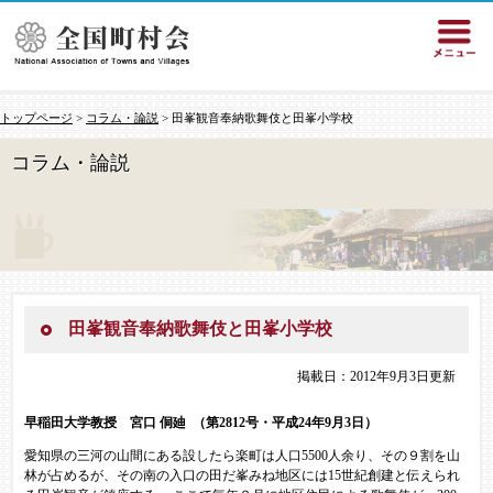
トップページ
>
コラム・論説
> 田峯観音奉納歌舞伎と田峯小学校
コラム・論説
田峯観音奉納歌舞伎と田峯小学校
掲載日：2012年9月3日更新
早稲田大学教授 宮口 侗廸
（第2812号・平成24年9月3日）
愛知県の三河の山間にある設したら楽町は人口5500人余り、その９割を山
林が占めるが、その南の入口の田だ峯みね地区には15世紀創建と伝えられ