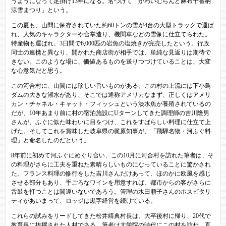
うようになって足掛け13年になる。名づけて「かわいむらんど麻布十番納
涼雪まつり」という。
この夏も、山間に保存されていた約60トンの雪が4台の大型トラックで運ば
れ、人気のキャラクターや合掌造り、機関車などの雪像に仕立てられた。
特産物も運ばれ、3日間で6,000匹の岩魚の塩焼きが完売したという。行政
同士の連携と異なり、開かれた商店街が相手では、単純な見返りは期待で
きない。このような場に、価値あるものを送りつづけていることは、大変
な心意気だと思う。
この河合村に、山間には珍しい旨いものがある。この村の上流には下小鳥
ダムの大きな湖水があり、そこでは通称アメリカなまず、正しくはアメリ
カン・チャネル・キャット・フィッシュという淡水魚が養殖されているの
だが、10年あまり前に村の宿泊施設にUターンしてきた調理師の吉川隆男
さんが、ふぐに似た味わいに目をつけ、これをすばらしい料理に仕立て上
げた。そしてこれを賞味した岐阜県の梶原知事が、「飛騨名物・河ふぐ料
理」と命名したのだという。
8年前に初めて河ふぐにめぐり合い、この10月に河合村を訪れた筆者は、そ
の料理がさらに工夫を重ねた素晴らしいものになっていることに驚かされ
た。フランス料理の修行をした吉川さんだけあって、ほのかに欧風を感じ
させる部分もあり、手ごろなワインを用意すれば、都市からの客がさらに
舌鼓を打つことは間違いないであろう。管理の水田順子さんのホスピタリ
ティがあいまって、ロッジは黒字経営を続けている。
これらの試みをリードしてきた松井靖典村長は、大卒後村に帰り、20代で
教育長に抜擢された人材である。筆者は大学院の時代にこの村を訪ね、直