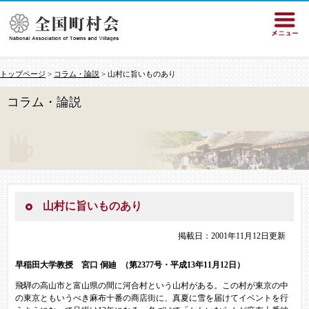
トップページ
>
コラム・論説
> 山村に旨いものあり
コラム・論説
山村に旨いものあり
掲載日：2001年11月12日更新
早稲田大学教授 宮口 侗廸
（第2377号・平成13年11月12日）
飛騨の高山市と富山県の間に河合村という山村がある。この村が東京の中
の東京ともいうべき麻布十番の商店街に、真夏に雪を届けてイベントを行