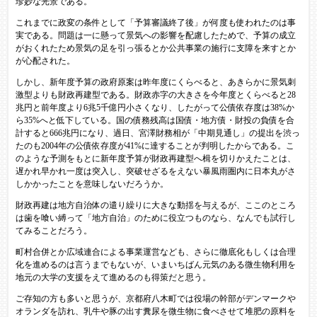
珍妙な光景である。
これまでに政変の条件として「予算審議終了後」が何度も使われたのは事
実である。問題は一に懸って景気への影響を配慮したためで、予算の成立
がおくれたため景気の足を引っ張るとか公共事業の施行に支障を来すとか
が心配された。
しかし、新年度予算の政府原案は昨年度にくらべると、あきらかに景気刺
激型よりも財政再建型である。財政赤字の大きさを今年度とくらべると28
兆円と前年度より6兆5千億円小さくなり、したがって公債依存度は38%か
ら35%へと低下している。国の債務残高は国債・地方債・財投の負債を合
計すると666兆円になり、過日、宮澤財務相が「中期見通し」の提出を渋っ
たのも2004年の公債依存度が41%に達することが判明したからである。こ
のような予測をもとに新年度予算が財政再建型へ楫を切りかえたことは、
遅かれ早かれ一度は突入し、突破せざるをえない暴風雨圏内に日本丸がさ
しかかったことを意味しないだろうか。
財政再建は地方自治体の遣り繰りに大きな動揺を与えるが、ここのところ
は歯を喰い縛って「地方自治」のために役立つものなら、なんでも試行し
てみることだろう。
町村合併とか広域連合による事業運営なども、さらに徹底化もしくは合理
化を進めるのは言うまでもないが、いまいちばん元気のある微生物利用を
地元の大学の支援をえて進めるのも得策だと思う。
ご存知の方も多いと思うが、京都府八木町では役場の幹部がデンマークや
オランダを訪れ、乳牛や豚の出す糞尿を微生物に食べさせて堆肥の原料を