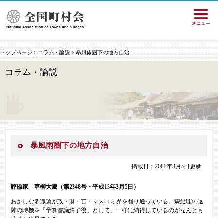
トップページ
>
コラム・論説
> 暴風雨圏下の地方自治
コラム・論説
暴風雨圏下の地方自治
掲載日：2001年3月5日更新
評論家 草柳大蔵（第2348号・平成13年3月5日）
おかしな常識論が政・財・官・マスコミ界を罷り通っている。森総理の退
陣の時機を「予算審議終了後」として、一様に納得しているのがなんとも