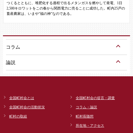
つくるとともに、堆肥化する過程で出るメタンガスを燃やして発電、1日
2,500キロワットをこの春から関西電力に売ることに成功した。町内25戸の
畜産農家は、いまや“福の神”なのである。
コラム
論説
全国町村会とは
全国町村会の提言・調査
全国町村会の活動状況
コラム・論説
町村の取組
町村長随想
所在地・アクセス