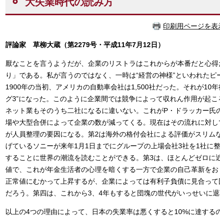
大失業時代の読み方
印刷用ページを表
評論家 草柳大蔵（第2279号・平成11年7月12日）
厭なことを言うようだが、企業のリストラはこれからが本番だと心得
り」である。私が言うのではなく、一時は“経営の神様”といわれたピ
1900年の当初、アメリカの自動車会社は1,500社だった。それが10年
グ3”になった。このように企業間では競争によって収れん作用が起
ネット業もそのうち二社になるに違いない。これがP・ドラッカー氏
場や大型合併によって企業の数が減ってくる。現在はその流れに対し
が人員整理の要因になる。第2は海外の格付会社による評価がスリム
げているソニーが来年1月1日までにグループの上場会社3社を1社に整理
することに世界の潮流を読むことができる。第3は、ほとんどゼロに
値で、これが年金生活者の心理を暗くする一方で企業の自己革新をお
正常値にむかって上昇するが、企業によっては有利子負債に見合って
だろう。第四は、これから3、4年もすると団塊の世代がいっせいに
以上の4つの理由によって、日本の失業率は悪くすると10%に達する