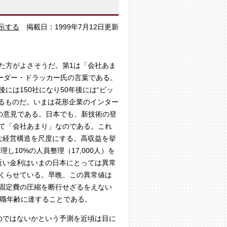
示する
掲載日：1999年7月12日更新
た方がよさそうだ。第1は「会社あま
ーダー・ドラッカー氏の言葉である。
後には150社になり50年後には“ビッ
こるものだ。いまは花形企業のインター
の意見である。日本でも、新技術の登
て「会社あまり」なのである。これ
な経営構造を尺度にする。高収益を挙
し10%の人員整理（17,000人）を
近い金利はいまの日本にとっては異常
くらせている。早晩、この異常値は
固定費の圧縮を断行せざるをえない
退職年齢に達することである。
のではないかという予測を近頃は目に