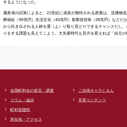
するようになった。
通産省の試算によると、21世紀に成長が期待される産業は、流通物流（
療福祉（90兆円）生活文化（40兆円）新製造技術（38兆円）など
から吐き出される人材を選（よ）り取り見どりできるチャンスだし、
りをする課題も見えてこよう。大失業時代も見方を変えれば「自立の
全国町村会の提言・調査
ご当地キャラじまん
コラム・論説
災害コンテンツ
町村長随想
所在地・アクセス