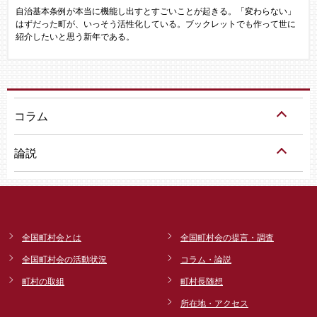
自治基本条例が本当に機能し出すとすごいことが起きる。「変わらない」
はずだった町が、いっそう活性化している。ブックレットでも作って世に
紹介したいと思う新年である。
コラム
論説
全国町村会とは
全国町村会の提言・調査
全国町村会の活動状況
コラム・論説
町村の取組
町村長随想
所在地・アクセス