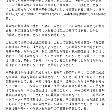
はまちづくり基本条例が制定された。制定の途上・準備中の自治体も多
い。自治基本条例の作り方の指南書も出版されている。読むと、ときに
「ニセコ町まちづくり基本条例の呪縛」という言葉もある。確かに、国内
第1号となった北海道ニセコ町のまちづくり基本条例を参考にしている例が
多い。
同条例の制定過程に携わった者の一人として、この条例の内容とその制定
過程、制定理念などが参考にされるのは至上の喜びではある。しかし、
「呪縛」と言われると少し複雑な気持ちになる。
ニセコ町で当時の逢坂誠二町長は、ニセコで実践した町民参加や情報公開
の到達点の文章化・成文化をしようとした。その結果がニセコ町まちづく
り基本条例。だからこそ、制定に関与した職員や我々関係者は、制定後に
必ず出る「町は条例を作ってからどう変わったのか」という問いに、これ
は「見えない条例」であり、「やっていることを条例にしただけだから」
町はすぐには変わらないはず、と回答しようとした。
同条例施行からほぼ七年経とうとする昨年（2007年）末に、この間の経緯
を振り返る対談を同町の管理職と行った。なんと、町は良い方向にいわば
自動回転をしている。同町に移住する道内・道外の人たちは同条例を知っ
た上で来ている。役場内では頻繁に住民中心の会合が開かれ、自ら手を挙
げて集まった小中の児童生徒は、当然のごとくに、本物の町執行部と真剣
勝負の議会を行い、子どもだけの委員会で答申案を出している。町民のネ
ットワークや事業活動は拡大の一途である。その管理職は、まだ課題は残
るものの「まちづくりの条例文化」が確実に形成されつつあるという。各
家庭は分かりやすく作成された歴年の予算書を保管している。