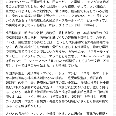
にはただひとつの言葉が見える。巨大さだ。」と喝破し、 モノが大き過ぎ
ることが問題だとした。小さな組織や小さな都市、そして小さい国家が、
巨大なそれよりもいかに効率的で、愛に満ち、創造的で安定しているか論
じ、身の丈の規模の大切さを説いた。 小さいことがいいことで、美しいと
いうのである（『居酒屋社会の経済学～スモール・イズ・ビューティフル
の実現をめざして～』藤原新一郎訳、ダイヤモンド社、1980年）。
小田切徳美・明治大学教授（農政学・農村政策学）は、本誌2860号の「経
済成長路線と農山漁村―内発的地域づくりの好循環を目指して」の中で、
「いま、農山漁村に必要なことは、 こうした成長路線でも大再編路線でも
なく、内発的地域づくりの確信・覚悟からはじまる好循環を、静かな環境
で着実に育てて行くことではないだろうか。 だからこそ、『スモール・イ
ズ・ビューティフル』のシューマッハとともに思う。 “The party's over.”（宴
は終わった）”（シューマッハ『宴のあとの経済学』ちくま学芸文庫、2011
年）。すべてはそこから始まる。」と指摘している。
米国の弁護士・経済学者・マイケル・シューマンは、『スモールマート革
命―持続可能な地域経済活性化への挑戦』（毛受敏浩監訳、明石書店、
2013年）の中で、最も経済的に貢献度の高い企業は、 地域に根差した小規
模ビジネスを展開する会社であり、「大きければ大きいほど、激しく倒れ
る」という。徳島県上勝町長の笠松和市氏は佐藤由美氏と共著で『持続可
能なまちは、小さく、美しい』（学芸出版社、 2008年）を刊行し、構想
力・人間力・環境力・自然力・再生力を持つ地域は小さくとも持続可能で
あることを解き明かした。
人びとの営みが小さいこと、小規模であることに思想的、実践的な根拠と