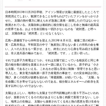
日本時間2013年11月29日早朝、アイソン彗星が太陽に最接近したところで
突然消えてしまい、観測できることを待ちわびていたファンをがっかりさ
せた。 太陽の熱や重力に耐えられず急激に蒸発・崩壊したのではないかと
推測されている。太陽自体は連続的に核分裂を起こし生命と無縁の超高温
の世界である。およそ生命活動を一切許さないものを「絶対悪」と呼べ
ば、 太陽自体は「絶対悪」といえなくもない。
広島へ原爆投下から68年目を迎え た2013年８月６日、被爆二世の松井一
実・広島市長は、平和宣言の中で「無差別に罪もない多くの市民の命を奪
い、人々の人生をも一変させ、また、終生にわたり心身を苛み続ける原爆
は、非人道兵器の極みであり、 『絶対悪』です。」と言い切った。
それでは原子力発電はどうか。それは太陽で起こっている核反応と同じ本
質の核分裂の過程を直接エネルギー源に据えているから、原子炉は「小さ
な太陽」であるといえる。 これをわが国も安全に制御・管理できると思い
導入した。東京電力福島第一原子力発電所の事故で、その安全神話が消し
飛び、多くの住民が故郷を追われ「帰還困難」が続いている。 「太陽」を
生命圏に引き寄せてはならないのである。核分裂エネルギーへの依存を見
直す以外にないのではないか。
太陽はまぶしい。地球から太陽までの平均距離は約１億５千万㎞といわれ
るが、放射されてくるその光があまりにも強く肉眼で直視できない。しか
し、地球上の生物は、 太陽から放射されてくる光と熱の恩恵を受け生命を
紡ぎ続けている。植物の葉の葉緑体の中では光のエネルギーを受けて二酸