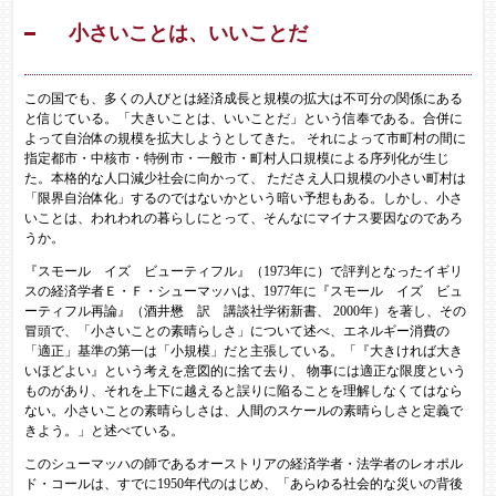
小さいことは、いいことだ
この国でも、多くの人びとは経済成長と規模の拡大は不可分の関係にある
と信じている。「大きいことは、いいことだ」という信奉である。合併に
よって自治体の規模を拡大しようとしてきた。 それによって市町村の間に
指定都市・中核市・特例市・一般市・町村人口規模による序列化が生じ
た。本格的な人口減少社会に向かって、 たださえ人口規模の小さい町村は
「限界自治体化」するのではないかという暗い予想もある。しかし、小さ
いことは、われわれの暮らしにとって、そんなにマイナス要因なのであろ
うか。
『スモール イズ ビューティフル』（1973年に）で評判となったイギリ
スの経済学者Ｅ・Ｆ・シューマッハは、1977年に『スモール イズ ビュ
ーティフル再論』（酒井懋 訳 講談社学術新書、 2000年）を著し、その
冒頭で、「小さいことの素晴らしさ」について述べ、エネルギー消費の
「適正」基準の第一は「小規模」だと主張している。「『大きければ大き
いほどよい』という考えを意図的に捨て去り、 物事には適正な限度という
ものがあり、それを上下に越えると誤りに陥ることを理解しなくてはなら
ない。小さいことの素晴らしさは、人間のスケールの素晴らしさと定義で
きよう。」と述べている。
このシューマッハの師であるオーストリアの経済学者・法学者のレオポル
ド・コールは、すでに1950年代のはじめ、「あらゆる社会的な災いの背後