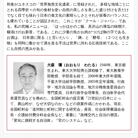
和食がユネスコの「世界無形文化遺産」に登録された。 多様な地域ごとに
とれる四季折々の旬の食材を使い自然の美しさを表した盛り付けを舌だけ
でなく目でも味わう日本の食文化の素晴らしさとそれが栄養のバランスに
も優れていることが認証された。 これこそが「クール・ジャパン」であ
る。私の究極メニューは、「ほっかほかのご飯、具沢山の薄塩の味噌汁、
糠漬けのお新香」である。これに少量の魚かお肉がつけば御の字である。
お酒は、 日本酒に限る（と言いたい）。「麹」と「酵母」（２つとも生き
物）を同時に働かせて酒を造る手法は世界に誇れる伝統技術である。ここ
にも自然の恵みがある。
大森 彌（おおもり わたる）
:1940年、東京都
生まれ。東大大学院博士課程修了。東大教養学
部教授、学部長を経て、2000年東大停年退職、
千葉大学法経学部教授。2005年定年退職。行政
学・地方自治論を専攻。地方分権推進委員会の
専門委員、日本行政学会理事長、自治体学会代
表運営員などを務めた。全国町村会の提言書『21世紀の日本にとっ
て、農山村が、なぜ大切なのか』などの原案作成にかかわる。現在、
全国町村会「道州制と町村に関する研究会」座長、社会保障審議会会
長・介護給付費分科会会長など。著書に『政権交代と自治の潮流』
『変化に挑戦する自治体』『官のシステム』など。