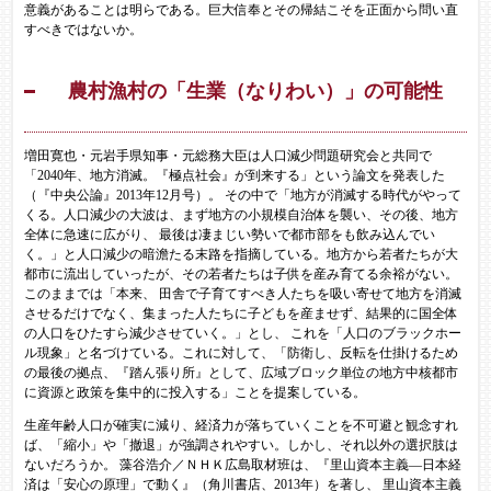
意義があることは明らである。巨大信奉とその帰結こそを正面から問い直
すべきではないか。
農村漁村の「生業（なりわい）」の可能性
増田寛也・元岩手県知事・元総務大臣は人口減少問題研究会と共同で
「2040年、地方消滅。『極点社会』が到来する」という論文を発表した
（『中央公論』2013年12月号）。 その中で「地方が消滅する時代がやって
くる。人口減少の大波は、まず地方の小規模自治体を襲い、その後、地方
全体に急速に広がり、 最後は凄まじい勢いで都市部をも飲み込んでい
く。」と人口減少の暗澹たる末路を指摘している。地方から若者たちが大
都市に流出していったが、その若者たちは子供を産み育てる余裕がない。
このままでは「本来、 田舎で子育てすべき人たちを吸い寄せて地方を消滅
させるだけでなく、集まった人たちに子どもを産ませず、結果的に国全体
の人口をひたすら減少させていく。」とし、 これを「人口のブラックホー
ル現象」と名づけている。これに対して、「防衛し、反転を仕掛けるため
の最後の拠点、『踏ん張り所』として、広域ブロック単位の地方中核都市
に資源と政策を集中的に投入する」ことを提案している。
生産年齢人口が確実に減り、経済力が落ちていくことを不可避と観念すれ
ば、「縮小」や「撤退」が強調されやすい。しかし、それ以外の選択肢は
ないだろうか。 藻谷浩介／ＮＨＫ広島取材班は、『里山資本主義―日本経
済は「安心の原理」で動く』（角川書店、2013年）を著し、 里山資本主義