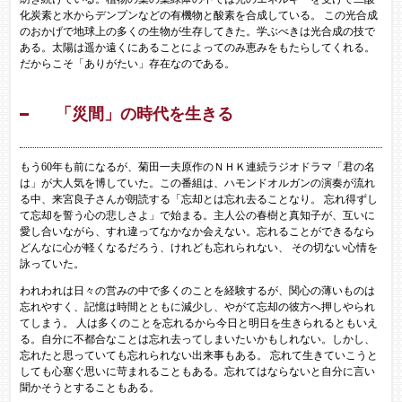
化炭素と水からデンプンなどの有機物と酸素を合成している。 この光合成
のおかげで地球上の多くの生物が生存してきた。学ぶべきは光合成の技で
ある。太陽は遥か遠くにあることによってのみ恵みをもたらしてくれる。
だからこそ「ありがたい」存在なのである。
「災間」の時代を生きる
もう60年も前になるが、菊田一夫原作のＮＨＫ連続ラジオドラマ「君の名
は」が大人気を博していた。この番組は、ハモンドオルガンの演奏が流れ
る中、来宮良子さんが朗読する「忘却とは忘れ去ることなり。 忘れ得ずし
て忘却を誓う心の悲しさよ」で始まる。主人公の春樹と真知子が、互いに
愛し合いながら、すれ違ってなかなか会えない。忘れることができるなら
どんなに心が軽くなるだろう、けれども忘れられない、 その切ない心情を
詠っていた。
われわれは日々の営みの中で多くのことを経験するが、関心の薄いものは
忘れやすく、記憶は時間とともに減少し、やがて忘却の彼方へ押しやられ
てしまう。 人は多くのことを忘れるから今日と明日を生きられるともいえ
る。自分に不都合なことは忘れ去ってしまいたいかもしれない。しかし、
忘れたと思っていても忘れられない出来事もある。 忘れて生きていこうと
しても心塞ぐ思いに苛まれることもある。忘れてはならないと自分に言い
聞かそうとすることもある。