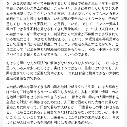
を「お金の循環がすべてを解決するという前提で構築された『マネー資本
主義』の経済システムの横に、こっそりと、お金に依存しないサブシステ
ムを再構築しておこうという考え方だ。 お金が乏しくなっても水と食料と
燃料が手に入り続ける仕組み、いわば安心安全のネットワークを、予め用
意しておこうという実践だ。」と定義している。 そして、「マネー資本主
義の下では条件不利と見なされてきた過疎地域にこそ、つまり人口当たり
の自然エネルギー量が大きく、前近代からの資産が不稼働のまま残されて
いる地域にこそ、 大きな可能性がある。」という。休眠資産を再利用する
ことで原価０円から経済再生、コミュニティ復活を果たすことができ、こ
れによって「安全保障と地域経済の自立をもたらし、 不安・不満・不信の
スパイラルを超えることができる。」というのである。
おそらく里山なんか経済的に価値がないから住む人がいなくなっていると
思っている人が多いだろうが、実はそうではない。里山にはいまでも、人
間が生きていくのに必要な資本があり、 それはお金に換算できない大切な
生活の価値なのである。
大自然の恵みを享受できる農山漁村地域で成り立つ「生業」には大都市と
は一味も二味も違うもう一つの暮らし方がある。人材・資源・情報・カネ
を地域で循環させる独自の生き方がある。 都市と農山漁村の人間の流れを
交流から対流へ転回させるためには、人工物で固められた大都市に暮らす
若者たちに向かって、田舎で暮らす人びとが、 田舎暮らしの中に倖せがあ
る、「ほらここにある」と確言できなければならないのではないか。小さ
いことは、いいことであり、田舎暮らしにこそ日本の未来があると。 その
ようにがんばっている全国の町村には希望があるのだと。