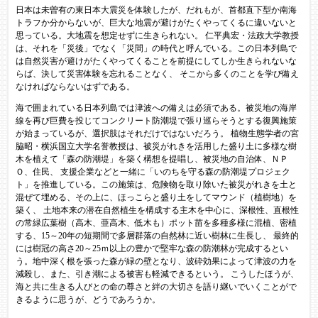
日本は未曽有の東日本大震災を体験したが、だれもが、首都直下型か南海
トラフか分からないが、巨大な地震が避けがたくやってくるに違いないと
思っている。大地震を想定せずに生きられない。 仁平典宏・法政大学教授
は、それを「災後」でなく「災間」の時代と呼んでいる。この日本列島で
は自然災害が避けがたくやってくることを前提にしてしか生きられないな
らば、決して災害体験を忘れることなく、 そこから多くのことを学び備え
なければならないはずである。
海で囲まれている日本列島では津波への備えは必須である。被災地の海岸
線を再び巨費を投じてコンクリート防潮堤で張り巡らそうとする復興施策
が始まっているが、選択肢はそれだけではないだろう。 植物生態学者の宮
脇昭・横浜国立大学名誉教授は、被災がれきを活用した盛り土に多様な樹
木を植えて「森の防潮堤」を築く構想を提唱し、被災地の自治体、ＮＰ
Ｏ、住民、 支援企業などと一緒に「いのちを守る森の防潮堤プロジェク
ト」を推進している。この施策は、危険物を取り除いた被災がれきを土と
混ぜて埋める、その上に、ほっこらと盛り土をしてマウンド（植樹地）を
築く、 土地本来の潜在自然植生を構成する主木を中心に、深根性、直根性
の常緑広葉樹（高木、亜高木、低木も）ポット苗を多種多様に混植、密植
する、15～20年の短期間で多層群落の自然林に近い樹林に生長し、 最終的
には樹冠の高さ20～25ｍ以上の豊かで堅牢な森の防潮林が完成するとい
う。地中深く根を張った森が緑の壁となり、波砕効果によって津波の力を
減殺し、また、引き潮による被害も軽減できるという。 こうしたほうが、
海と共に生きる人びとの命の尊さと絆の大切さを語り継いでいくことがで
きるように思うが、どうであろうか。