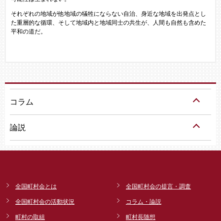
それぞれの地域が他地域の犠牲にならない自治、身近な地域を出発点とし
た重層的な循環、そして地域内と地域同士の共生が、人間も自然も含めた
平和の道だ。
コラム
論説
全国町村会とは
全国町村会の提言・調査
全国町村会の活動状況
コラム・論説
町村の取組
町村長随想