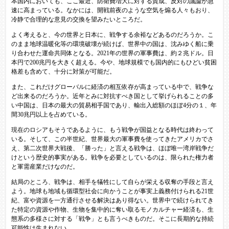
本国内においても、ここ最近、防衛費増大に対する賛成、反対の議論が急
速に高まっている。なかには、開戦前夜のような空気を煽る人々もおり、
冷静で合理的な意見の交換を望みたいところだ。
よく考えると、今の世界と日本に、戦争する余裕などあるのだろうか。こ
のまま地球温暖化等の環境破壊が続けば、世界中の国は、沈みゆく船に乗
り合わせた運命共同体となる。2021年の世界の軍事費は、約２兆ドル。日
本円で200兆円を大きく超える。今や、地球規模でも国内的にもひどい貧困
格差も含めて、十分に対策が可能だ。
また、これだけグローバルに経済の相互依存が高まっている中で、戦争な
ど出来るのだろうか。近年とみに対抗すべき国として挙げられることの多
い中国は、日本の最大の貿易相手国であり、輸出入総額のほぼ4分の１、年
間30兆円以上を占めている。
現在のロシアもそうであるように、もう戦争が国益となる時代は終わって
いる。そして、この半世紀、世界最大の軍事費を使ってきたアメリカでさ
え、第二次世界大戦後、「勝った」と言える戦争は、ほぼ唯一湾岸戦争だ
けという歴史的事実がある。戦争を必要としているのは、限られた権力者
と軍需産業だけなのだ。
結局のところ、戦争は、相手を犠牲にして自らが栄える収奪の手段と言え
よう。地球も地域も循環型社会に向かうことが事実上義務付けられる21世
紀、富や資源を一方通行させる解決はあり得ない。世界中で続けられてき
た特定の資源や作物、生物を集中的に奪い取るモノカルチャー経済も、生
態系の多様さに対する「戦争」とも言うべきものだ。そこに長期的な持続
可能性は生まれない。