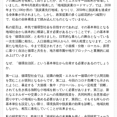
アの農山村を視察して回りましたが、次々とエネルギー自給村が登場して
いました。昨年6月政府が発表した「地域脱炭素ロードマップ」では、2030
年までに100か所の「脱炭素先行地域」をつくり、2050年に脱炭素を達成す
る全体像が示されました。しかし、政策提案の多くは総花的かつ縦割り
で、社会の全体構造まで踏み込んだものとなっていません。
私の提言は、本気で循環型社会を目指すのであれば、その基本単位となる
地域社会から抜本的に構築し直す必要があるということです。この基本単
位を「循環自治区」と名付けました。日常的な暮らしの舞台となっている
一次生活圏に相当し、人口規模は300人から3、000人程度となります。この
新たな地元から、今まで否定されてきた「小規模・分散・ローカル」原理
に基づく自治と循環と共生を、地方都市圏や地方ブロックへと重層的に組
み上げていきます。
なぜ、「循環自治区」という基本単位から出発する必要があるのでしょう
か。
第一には、循環型社会では、近隣の物質・エネルギー循環の中で人間活動
を営むことが原則となるからです。第二は、今回のコロナ危機でも示され
たように、暴走する「大規模・集中・グローバル」から一定程度「切断」
されても生き残る強靭な小地域を創っていく必要があります。第三は、新
たなエネルギーや交通システムへの長期的投資を、共同利用と合意形成が
図りやすい小地域から進める必要があります。第四に、そもそも何らかの
基本単位を設定しない限り、環境負荷や脱炭素の効果を診断し、地域比較
しながら、相互に進化していくことが出来ません。
私の研究所では、昨年11月「地域社会の未来像を描く」全国研究フォーラ