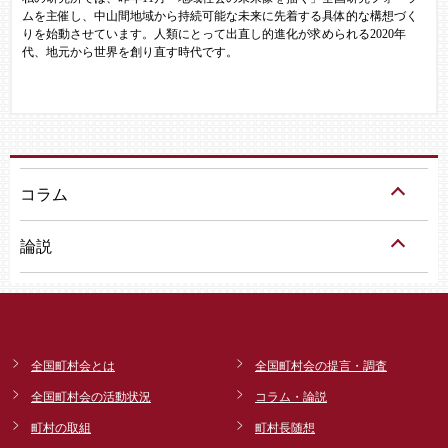
ムを主催し、中山間地域から持続可能な未来に先着する具体的な構想づく
りを始動させています。人類にとって出直し的進化が求められる2020年
代、地元から世界を創り直す時代です。
コラム
論説
全国町村会とは
全国町村会の提言・調査
全国町村会の活動状況
コラム・論説
町村の取組
町村長随想