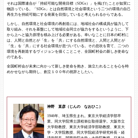
それは国際連合が「持続可能な開発目標（SDGs）」を掲げたことが如実に
物語っている。「SDGs」とは自然環境と社会環境という二つの環境の自己
再生力を持続可能にする発展を目指していると考えられるからである。
しかし、自然環境と社会環境の再創造には、地域社会の構成員が協力して
取り組み、それを基盤にして地域社会同士が協力をするというように、下
から上へと協力原理を積み上げる必要がある。幸いなことに日本の町村に
は、人間と自然とが「生」を「共」にする自然環境と、人間と人間とが
「生」を「共」にする社会環境が息づいている。その息吹を育て、二つの
環境を再創造するヴィジョンを描くことこそ、全国町村会の新しき使命な
のである。
全国町村会が未来に向かって新しき使命を抱き、旅立たれることを心を時
めかせながら期待し、創立１００年の祝辞としたい。
​
神野 直彦（じんの なおひこ）
1946年、埼玉県生まれ。東京大学経済学部卒
業。同大学院博士課程単位取得退学。大阪市立
大学助教授、東京大学経済学部助教授、東京大
学・大学院教授、同大学院経済学研究科長・経
済学部長、関西学院大学・大学院教授、日本社