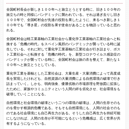
全国町村長会が新しき１００年へと旅立とうとする時に、旧き１００年の
旅立ちの時と同様にパンデミックに襲われている。それは過ぎ去りし旧き
１００年で、全国町村会が先達の役割を果したように、来るべき新しき１
００年でも「導き星」の役割を果す使命があることを物語っていると思わ
れる。
全国町村会は軽工業基軸の工業社会から重化学工業基軸の工業社会へと転
換する「危機の時代」をスペイン風邪のパンデミックが襲っている時に誕
生している。それに対して重化学工業基軸の工業社会が行き詰まり、ポス
ト工業社会へと転換する「危機の時代」を、新型コロナウイルス感染症の
パンデミックが襲っている時に、全国町村会は旅の衣を整えて、新たな１
００年へと旅立とうとしている。
重化学工業を基軸とした工業社会は、大量生産・大量消費によって高度成
長を実現したけれども、自然資源の大量消費による自然環境の破壊で行き
詰まっていく。しかも、弱肉強食、優勝劣敗の市場原理を野放図に拡張し
たために、家族やコミュニティという人間の絆を劣化させ、社会環境をも
破壊していくことになる。
自然環境と社会環境の破壊という二つの環境の破壊は、人間の生存そのも
のを脅かす根源的危機である。そもそも自然環境にも、人間の社会そのも
のである社会環境にも自己再生力がある。そうした自己再生力を持続可能
にしなければ、人間の生存が不可能になるという危機感は、広く世界が共
有するようになっている。