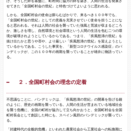
げ、そうした絆を基盤に、町村間に協力の絆を築き、人間の生活を発展さ
せてきた「全国町村会の世紀」と特色づけてよいように思われる。
しかも、全国町村会の使命は膨らむばかりで、来るべき１００年でも、
「全国町村会の世紀」としての意義を充実させていく使命を担うことにな
ると思われる。それは人間の社会を襲っていた強風と荒波が収まるどころ
か、激しさを増し、自然環境と社会環境という人間の生活を包む二つの環
境が破壊されようとしているからである。つまり、「疾風怒濤の世紀」を
抜け出たかと思うや否や、より厳しい「疾風怒濤の世紀」を迎えようとし
ているからである。こうした事実を、「新型コロナウイルス感染症」のパ
ンデミックが、この１００年の画期を襲っていることが雄弁に物語ってい
る。
２．全国町村会の理念の定着
​不思議なことに、パンデミックは、「疾風怒濤の世紀」の開幕を告げる鐘
のように、歴史の画期を襲っている。人間の生活が営まれている地域社会
を襲う危機に、全国の町村が協力して立ち向かおうと、全国町村会を全国
町村長会として創設した時にも、スペイン風邪のパンデミックが襲ってい
る。
「封建時代の全般的危機」といわれた農業社会から工業社会への転換期に