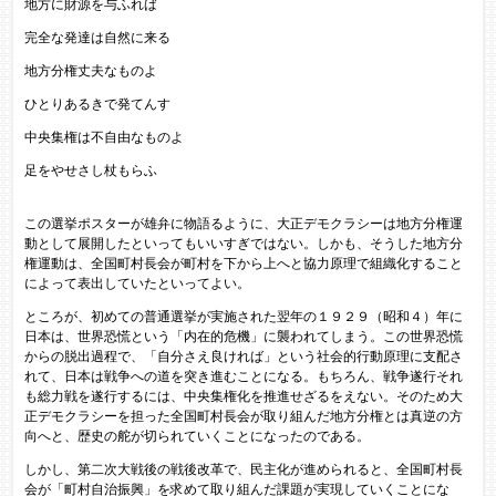
地方に財源を与ふれば
完全な発達は自然に来る
地方分権丈夫なものよ
ひとりあるきで発てんす
中央集権は不自由なものよ
足をやせさし杖もらふ
この選挙ポスターが雄弁に物語るように、大正デモクラシーは地方分権運
動として展開したといってもいいすぎではない。しかも、そうした地方分
権運動は、全国町村長会が町村を下から上へと協力原理で組織化すること
によって表出していたといってよい。
ところが、初めての普通選挙が実施された翌年の１９２９（昭和４）年に
日本は、世界恐慌という「内在的危機」に襲われてしまう。この世界恐慌
からの脱出過程で、「自分さえ良ければ」という社会的行動原理に支配さ
れて、日本は戦争への道を突き進むことになる。もちろん、戦争遂行それ
も総力戦を遂行するには、中央集権化を推進せざるをえない。そのため大
正デモクラシーを担った全国町村長会が取り組んだ地方分権とは真逆の方
向へと、歴史の舵が切られていくことになったのである。
しかし、第二次大戦後の戦後改革で、民主化が進められると、全国町村長
会が「町村自治振興」を求めて取り組んだ課題が実現していくことにな