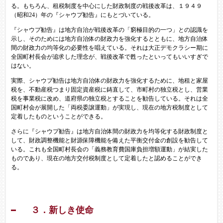
る。もちろん、租税制度を中心にした財政制度の戦後改革は、１９４９
（昭和24）年の『シャウプ勧告』にもとづいている。
『シャウプ勧告』は地方自治が戦後改革の「窮極目的の一つ」との認識を
示し、そのためには地方自治体の財政力を強化するとともに、地方自治体
間の財政力の均等化の必要性を唱えている。それは大正デモクラシー期に
全国町村長会が追求した理念が、戦後改革で甦ったといってもいいすぎで
はない。
実際、シャウプ勧告は地方自治体の財政力を強化するために、地租と家屋
税を、不動産税つまり固定資産税に鋳直して、市町村の独立税とし、営業
税を事業税に改め、道府県の独立税とすることを勧告している。それは全
国町村会が展開した「両税委譲運動」が実現し、現在の地方税制度として
定着したものということができる。
さらに『シャウプ勧告』は地方自治体間の財政力を均等化する財政制度と
して、財政調整機能と財源保障機能を備えた平衡交付金の創設を勧告して
いる。これも全国町村長会の「義務教育費国庫負担増額運動」が結実した
ものであり、現在の地方交付税制度として定着したと認めることができ
る。
３．新しき使命