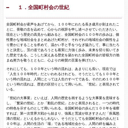
１．全国町村会の世紀
全国町村会が産声をあげてから、１００年にわたる長き歳月が刻まれたこ
とに、畏敬の念を込めて、心からの祝辞を申し述べさせていただきたい。
現在という歴史の高見から顧みると、全国町村会の１００年の歩みは、個
性豊かな地域社会をまとめあげた町村が、それぞれの地域社会の個性をよ
り豊かにすることを求めて、温かい手と手をつなぎ協力して、事に当たろ
うと決意し、茨の道であろうとも着実に力強く歩み、未来を切り拓いてき
た歴史である。こうした栄えある歴史を築かれた全国町村会の皆様方の弛
まぬ努力を敬うとともに、心よりの称賛の言葉を捧げたい。
それにしても、１００年という時の流れは、あまりにも長い。現在では
「人生１００年時代」だといわれるけれども、そうだとしても１００年と
いう時の流れは、人間にとっては人生のすべてである。そのため１００年
という時の流れは、歴史の区切りとして用いられ、「世紀」と表現されて
いる。
「世紀の大事業」といえば、人間の歴史を画するような大事業を意味する
し、「繁栄の世紀」とか「動乱の世紀」とかと表現されると、一つの時代
の特色を示すものとして用いられる。全国町村会の歩んだ１００年を省察
すれば、第一次世界大戦から始まり、強風と荒波が吹きすさんだ「疾風怒
濤の世紀」といえるかもしれない。そうだとしても全国町村会の歩んだ１
００年は、人間の生活の「場」である地域社会から、人間の絆を編み上