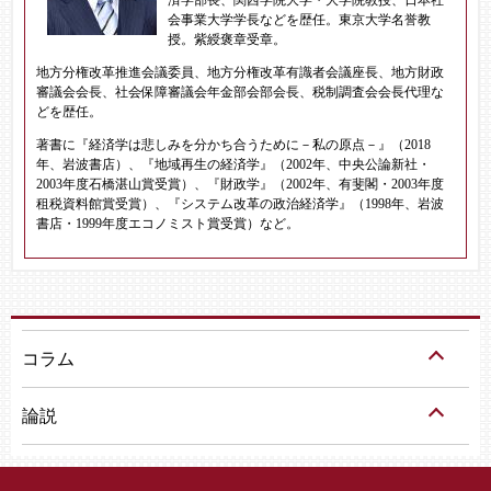
会事業大学学長などを歴任。東京大学名誉教
授。紫綬褒章受章。
地方分権改革推進会議委員、地方分権改革有識者会議座長、地方財政
審議会会長、社会保障審議会年金部会部会長、税制調査会会長代理な
どを歴任。
著書に『経済学は悲しみを分かち合うために－私の原点－』（2018
年、岩波書店）、『地域再生の経済学』（2002年、中央公論新社・
2003年度石橋湛山賞受賞）、『財政学』（2002年、有斐閣・2003年度
租税資料館賞受賞）、『システム改革の政治経済学』（1998年、岩波
書店・1999年度エコノミスト賞受賞）など。
コラム
論説