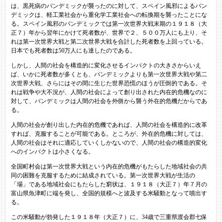
は、黒死病のパンデミックが襲ったのに対して、スペイン風邪によるパン
デミックは、軽工業社会から重化学工業社会への転換期を襲ったことにな
る。スペイン風邪のパンデミックでは第一次世界大戦末期の１９１８（大
正７）年から翌年にかけて死者数が、世界で２、５００万人にも上り、そ
れは第一次世界大戦と第二次世界大戦を合計した死者数を上回っている。
日本でも死者数は50万人にも達したのである。
しかし、人間の社会を構造的に変化させるインパクトの大きさからいえ
ば、いかに死者数が多くとも、パンデミックよりも第一次世界大戦や第二
次世界大戦、さらにはその間に生じた世界恐慌のほうが圧倒的である。そ
れは戦争や大不況が、人間の社会によって創り出された内在的危機なのに
対して、パンデミックは人間の社会を外側から襲う外在的危機だからであ
る。
人間の社会が創り出した内在的危機であれば、人間の社会を構造的に改革
すれば、克服することが可能である。ところが、外在的危機に対しては、
人間の社会はそれに適応していくしかないので、人間の社会の構造的変化
へのインパクトは小さくなる。
全国町村会は第一次世界大戦という内在的危機がもたらした地域社会の共
同の困難を克服するために結成されている。第一次世界大戦が生活の
「場」である地域社会にもたらした窮状は、１９１８（大正７）年７月の
富山県魚津町に端を発し、全国的規模へと波及する米騒動となって噴出す
る。
この米騒動が勃発した１９１８年（大正７）に、34歳で三重県渡会郡七保