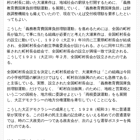
村の村長に就いた大瀬東作は、地域社会の窮状を打開するために、「義務
教育費国庫負担増額運動」を展開していく。「義務教育費国庫負担」は財
政調整機能をも備えていたので、現在でいえば交付税増額を要求したとい
ってもよい。
こうした「義務教育費国庫負担増額運動」を進めるためには、全国の町村
長が協力して事に当たる組織が必要だと考えた大瀬東作は、全国町村長会
の設立に動いていく。１９２０（大正９）年10月に三重県町村長会が結成
され、全国町村長会の創立準備委員会が設けられる。さらに同年12月に開
催された町村長会総会で、全国町村長会の設立が満場一致で決定される。
こうして１９２１（大正10）年２月、全国町村長会が設立されたのであ
る。
全国町村長会設立を決定した町村長総会で、大瀬東作は「この組織は今回
の小学校問題の解決だけではなく、町村自治振興のためにも急務である」
と主張している。実際、設立された全国町村長会は、「義務教育費国庫負
担増額運動」だけではなく、「町村自治振興」のために、地租と営業税と
いう二つの国税を、地方税に委譲せよという「両税委譲運動」をも展開
し、大正デモクラシーの地方分権運動を牽引していくことになる。
こうした大正デモクラシーの成果として、１９２８（昭和３）年に普通選
挙が実現する。この日本の民主主義の記念碑ともいえる初めての普通選挙
では、時の二大政党の一つである政友会が、次のような選挙ポスターを掲
げたのである。