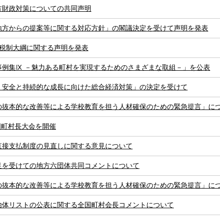
方財政対策についての共同声明
地方からの提案等に関する対応方針」の閣議決定を受けて声明を発表
党税制大綱に関する声明を発表
事例集Ⅸ －魅力ある町村を実現するためのさまざまな取組－」を公表
・安全と持続的な成長に向けた総合経済対策」の決定を受けて
の抜本的な改善等による学校教育を担う人材確保のための緊急提言」につい
国町村長大会を開催
直接支払制度の見直しに関する意見について
足を受けての地方六団体共同コメントについて
の抜本的な改善等による学校教育を担う人材確保のための緊急提言」につい
治体リストの公表に関する全国町村会長コメントについて