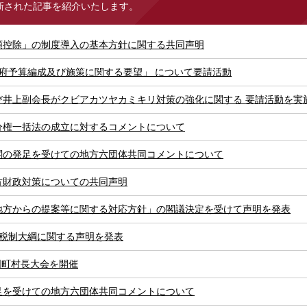
新された記事を紹介いたします。
額控除」の制度導入の基本方針に関する共同声明
政府予算編成及び施策に関する要望」 について要請活動
び井上副会長がクビアカツヤカミキリ対策の強化に関する 要請活動を実
分権一括法の成立に対するコメントについて
閣の発足を受けての地方六団体共同コメントについて
方財政対策についての共同声明
地方からの提案等に関する対応方針」の閣議決定を受けて声明を発表
党税制大綱に関する声明を発表
国町村長大会を開催
足を受けての地方六団体共同コメントについて