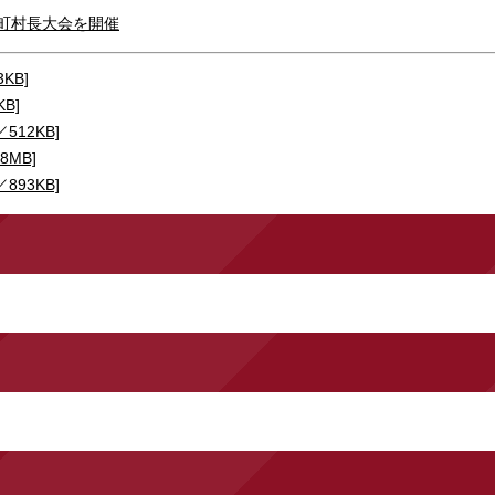
国町村長大会を開催
KB]
B]
512KB]
8MB]
893KB]